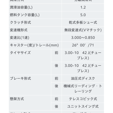
潤滑油容量(L)
1.2
燃料タンク容量(L)
5.0
クラッチ形式
乾式多板シュー式
変速機形式
無段変速式(Vマチック)
変速比(1速)
3.000～0.850
キャスター(度)/トレール(mm)
26°00′/71
タイヤサイズ
前
3.00-10 42 J(チュー
ブレス)
後
3.00-10 42 J(チュー
ブレス)
ブレーキ形式
前
油圧式ディスク
後
機械式リーディング・ト
レーリング
懸架方式
前
テレスコピック式
後
ユニットスイング式