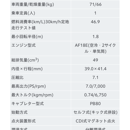
車両重量/乾燥重量(kg)
71/66
乗車定員(人)
1
燃料消費率(km/L)30km/h定地
46.9
走行テスト値
最小回転半径(m)
1.8
エンジン型式
AF18E(空冷・2サイク
ル・単気筒)
3
総排気量(cm
)
49
内径×行程(mm)
39.0×41.4
圧縮比
7.1
最高出力(PS/rpm)
7.0/7,000
最大トルク(kgm/rpm)
0.74/6,750
キャブレター型式
PB80
始動方式
セルフ式(キック式併設)
点火装置形式
CDI式マグネット点火
潤滑方式
分離潤滑式