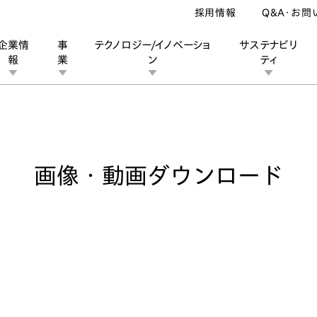
採用情報
Q&A・お問
企業情
事
テクノロジー/イノベーショ
サステナビリ
報
業
ン
ティ
像・動画ダウンロード
ン
業
ス
ーポレートブランド
IRカレンダー
安全への取り組み
個人投資家の皆様へ
企業スポーツ
品質への取り組み
モータースポーツ
Honda Report
画像・動画ダウンロード