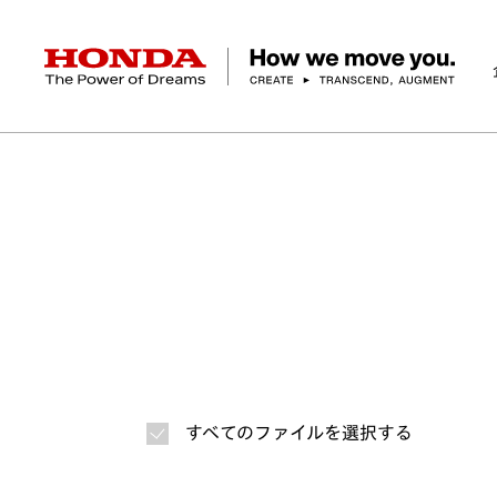
HONDA The Power of Dreams
ホーム
ニュースルーム
ニュースリリース
画
企業情報 トップ
事業 トップ
テクノロジー/イノベーション トップ
サステナビリティ トップ
投資家情報 トップ
ニュースルーム
Discover Honda
社長メッセージ
クルマ
研究開発
ESGレポート
経営方針
ニュースルーム
Discover Honda
バイク
テクノロジー
IR資料室
Honda Report
経営方針
パワープロダクツ
財務・業績情報
デザイン
会社概要
環境
オープンイノベーショ
マリン
社会
株式・債券情報
ヒストリー
その他事
ガバナン
コ
すべてのファイルを選択する