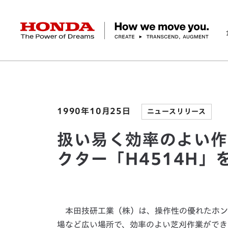
HONDA The Power of Dreams
ホーム
ニュースルーム
扱い易く効率のよい作業
企業情報 トップ
事業 トップ
テクノロジー/イノベーション トップ
サステナビリティ トップ
投資家情報 トップ
ニュースルーム
Discover Honda
社長メッセージ
クルマ
研究開発
ESGレポート
経営方針
ニュースルーム
Discover Honda
バイク
テクノロジー
IR資料室
Honda Report
経営方針
パワープロダクツ
財務・業績情報
デザイン
会社概要
環境
オープンイノベーショ
マリン
社会
株式・債券情報
ヒストリー
その他事
ガバナン
コ
1990年10月25日
ニュースリリース
扱い易く効率のよい作
クター「H4514H」
本田技研工業（株）は、操作性の優れたホンダ
場など広い場所で、効率のよい芝刈作業ができ