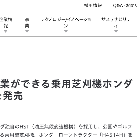
採用情報
Q&A・お問
企業情
事
テクノロジー/イノベーショ
サステナビリテ
報
業
ン
ィ
ができる乗用芝刈機ホンダ・ローントラクター「H4514H」を発売
ン
業
ス
ーポレートブランド
IRカレンダー
安全への取り組み
個人投資家の皆様へ
企業スポーツ
品質への取り組み
モータースポーツ
Honda Report
業ができる乗用芝刈機ホンダ
を発売
独自のHST（油圧無段変速機構）を採用し、公園やゴルフ
る乗用型芝刈機、ホンダ・ローントラクター「H4514H」を