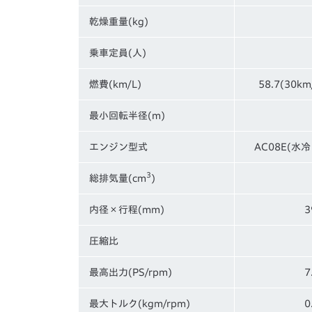
乾燥重量(kg)
乗車定員(人)
燃費(km/L)
58.7(30
最小回転半径(m)
エンジン型式
AC08E(水
3
総排気量(cm
)
内径×行程(mm)
3
圧縮比
最高出力(PS/rpm)
7
最大トルク(kgm/rpm)
0