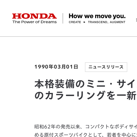
HONDA The Power of Dreams
ホーム
ニュースルーム
本格装備のミニ・サイズス
企業情報 トップ
事業 トップ
テクノロジー/イノベーション トップ
サステナビリティ トップ
投資家情報 トップ
ニュースルーム
Discover Honda
社長メッセージ
クルマ
研究開発
ESGレポート
経営方針
ニュースルーム
Discover Honda
バイク
テクノロジー
IR資料室
Honda Report
経営方針
パワープロダクツ
財務・業績情報
デザイン
会社概要
環境
オープンイノベーショ
マリン
社会
株式・債券情報
ヒストリー
その他事
ガバナン
コ
1990年03月01日
ニュースリリース
本格装備のミニ・サイズ
のカラーリングを一
昭和62年の発売以来、コンパクトなボディサ
める原付スポーツバイクとして、若者を中心に大変