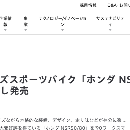
採用情報
Q&A・お問
企業情
事
テクノロジー/イノベーショ
サステナビリテ
報
業
ン
ィ
ポーツバイク「ホンダ NSR50/80」のカラーリングを一新し発売
ン
業
ス
ーポレートブランド
IRカレンダー
安全への取り組み
個人投資家の皆様へ
企業スポーツ
品質への取り組み
モータースポーツ
Honda Report
スポーツバイク「ホンダ NSR
新し発売
イズながら本格的な装備、デザイン、走り味などが存分に楽し
好評を得ている「ホンダ NSR50/80」を'90ワークスマ