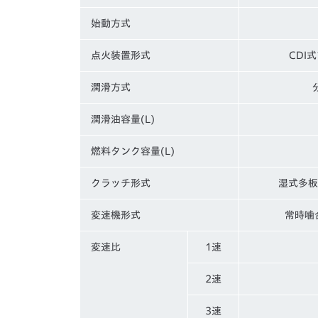
始動方式
点火装置形式
CDI
潤滑方式
潤滑油容量(L)
燃料タンク容量(L)
クラッチ形式
湿式多板
変速機形式
常時噛
変速比
1速
2速
3速