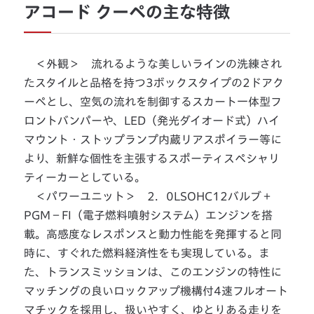
アコード クーペの主な特徴
＜外観＞ 流れるような美しいラインの洗練され
たスタイルと品格を持つ3ボックスタイプの2ドアク
ーペとし、空気の流れを制御するスカート一体型フ
ロントバンパーや、LED（発光ダイオード式）ハイ
マウント・ストップランプ内蔵リアスポイラー等に
より、新鮮な個性を主張するスポーティスペシャリ
ティーカーとしている。
＜パワーユニット＞ 2．0LSOHC12バルブ＋
PGM－FI（電子燃料噴射システム）エンジンを搭
載。高感度なレスポンスと動力性能を発揮すると同
時に、すぐれた燃料経済性をも実現している。ま
た、トランスミッションは、このエンジンの特性に
マッチングの良いロックアップ機構付4速フルオート
マチックを採用し、扱いやすく、ゆとりある走りを