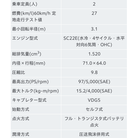
乗車定員(人)
2
燃費(km/l)60km/h 定
27
地走行テスト値
最小回転半径(m)
3.1
エンジン型式
SC22E(水冷・4サイクル・水平
対向6気筒・OHC)
3
総排気量(cm
)
1.520
内径×行程(mm)
71.0×64.0
圧縮比
9.8
最高出力(PS/rpm)
97/5,000(SAE)
最大トルク(kg-m/rpm)
15.2/4,000(SAE)
キャブレター型式
VDG5
始動方式
セルフ式
点火方式
フル・トランジスタ式バッテリ
点火
潤滑方式
圧送飛沫併用式