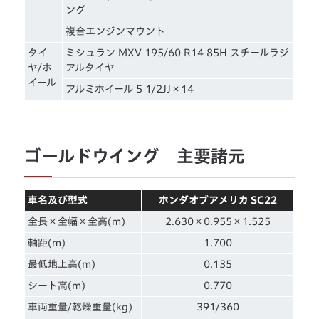
ング
複合エンジンマウント
タイ
ミシュラン MXV 195/60 R14 85H スチールラジ
ヤ/ホ
アルタイヤ
イール
アルミホイール 5 1/2JJ×14
ゴールドウイング 主要諸元
車名及び型式
ホンダオブアメリカ SC22
全長×全幅×全高(m)
2.630×0.955×1.525
軸距(m)
1.700
最低地上高(m)
0.135
シート高(m)
0.770
車両重量/乾燥重量(kg)
391/360