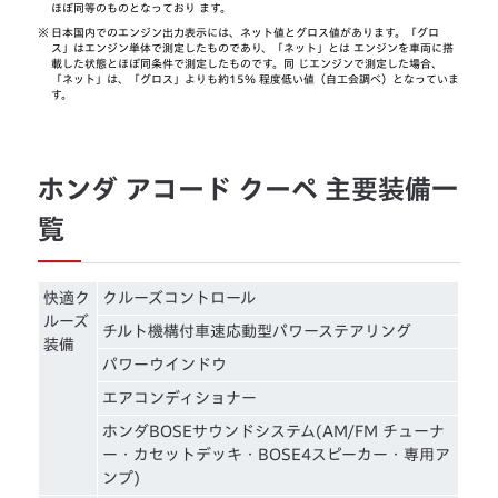
ほぼ同等のものとなっており ます。
※
日本国内でのエンジン出力表示には、ネット値とグロス値があります。「グロ
ス」はエンジン単体で測定したものであり、「ネット」とは エンジンを車両に搭
載した状態とほぼ同条件で測定したものです。同 じエンジンで測定した場合、
「ネット」は、「グロス」よりも約15％ 程度低い値（自工会調べ）となっていま
す。
ホンダ アコード クーペ 主要装備一
覧
快適ク
クルーズコントロール
ルーズ
チルト機構付車速応動型パワーステアリング
装備
パワーウインドウ
エアコンディショナー
ホンダBOSEサウンドシステム(AM/FM チューナ
ー・カセットデッキ・BOSE4スピーカー・専用ア
ンプ)