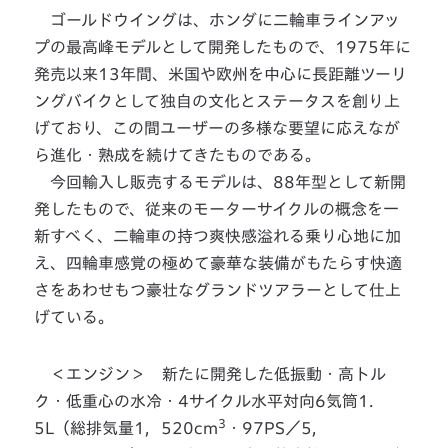
ゴールドウイングは、ホンダに二輪車ラインアッ
プの最高峰モデルとして開発したもので、1975年に
発売以来13年間、米国や欧州を中心に長距離ツーリ
ングバイクとして独自の文化とステータスを創り上
げており、この間ユーザーの多様な要望に応えなが
ら進化・熟成を続けてきたものである。
今回輸入し販売するモデルは、88年型として新開
発したもので、従来のモーターサイクルの概念を一
新すべく、二輪車の持つ爽快感溢れる乗り心地に加
え、四輪車感覚の極めて豪華な装備がもたらす快適
さをあわせもつ豪壮なグランドツアラーとして仕上
げている。
＜エンジン＞ 新たに開発した低振動・高トル
ク・低重心の水冷・4サイクル水平対向6気筒1．
3
5L（総排気量1，520cm
・97PS／5，