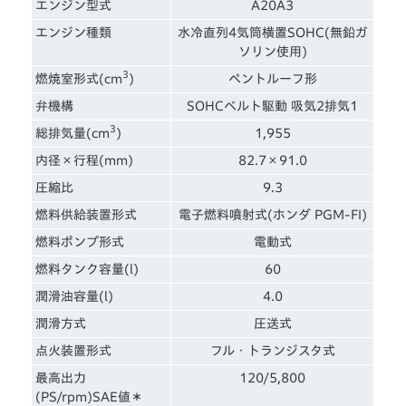
エンジン型式
A20A3
エンジン種類
水冷直列4気筒横置SOHC(無鉛ガ
ソリン使用)
3
燃焼室形式(cm
)
ペントルーフ形
弁機構
SOHCベルト駆動 吸気2排気1
3
総排気量(cm
)
1,955
内径×行程(mm)
82.7×91.0
圧縮比
9.3
燃料供給装置形式
電子燃料噴射式(ホンダ PGM-FI)
燃料ポンプ形式
電動式
燃料タンク容量(l)
60
潤滑油容量(l)
4.0
潤滑方式
圧送式
点火装置形式
フル・トランジスタ式
最高出力
120/5,800
(PS/rpm)SAE値＊