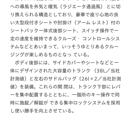
への導風を外気と暖気（ラジエータ通過風） とに切
り換えられる構造としており、豪華で座り心地の良
い大型段付きシートや肘掛け（アーム レスト）付の
シートバック一体式後部シート、スイッチ操作で一
定の速度を維持できるクルーズ・ コントロールシス
テムなどとあいまって、いっそうゆとりあるクルー
ジングが楽しめるものとなっ ている。
ボディ後部には、サイドカバーやシートなどと一
体にデザインされた大容量のトランク （38L／当社
計測値）と左右のサドルバッグ（26l×2／当社計測
値）を装備。これらの開 閉は、トランク下部にレバ
ーを集中配置するとともに、一個所のキー操作で同
時に施錠／解錠が できる集中ロックシステムを採用
し使い勝手を向上させている。