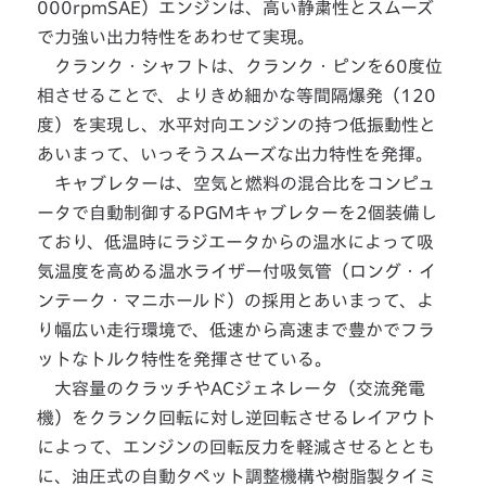
000rpmSAE）エンジンは、高い静粛性とスムーズ
で力強い出力特性をあわせて実現。
クランク・シャフトは、クランク・ピンを60度位
相させることで、よりきめ細かな等間隔爆発（120
度）を実現し、水平対向エンジンの持つ低振動性と
あいまって、いっそうスムーズな出力特性を発揮。
キャブレターは、空気と燃料の混合比をコンピュ
ータで自動制御するPGMキャブレターを2個装備し
ており、低温時にラジエータからの温水によって吸
気温度を高める温水ライザー付吸気管（ロング・イ
ンテーク・マニホールド）の採用とあいまって、よ
り幅広い走行環境で、低速から高速まで豊かでフラ
ットなトルク特性を発揮させている。
大容量のクラッチやACジェネレータ（交流発電
機）をクランク回転に対し逆回転させるレイアウト
によって、エンジンの回転反力を軽減させるととも
に、油圧式の自動タペット調整機構や樹脂製タイミ