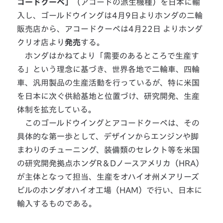
コードクーペ」
（アコードの派生機種）を日本に輸
入し、ゴールドウイングは4月9日よりホンダの二輪
販売店から、アコードクーペは4月22日 よりホンダ
クリオ店より
発売
する。
ホンダはかねてより「需要のあるところで生産す
る」という理念に基づき、世界各地で二輪車、四輪
車、汎用製品の生産活動を行っているが、特に米国
を日本に次ぐ供給基地と位置づけ、研究開発、生産
体制を拡充している。
このゴールドウイングとアコードクーペは、その
具体的な第一歩として、デザインからエンジンや脚
まわりのチューニング、装備類のセレクト等を米国
の研究開発拠点ホンダR＆Dノースアメリカ（HRA）
が主体となって担当、生産をオハイオ州メアリーズ
ビルのホンダオハイオ工場（HAM）で行い、日本に
輸入するものである。