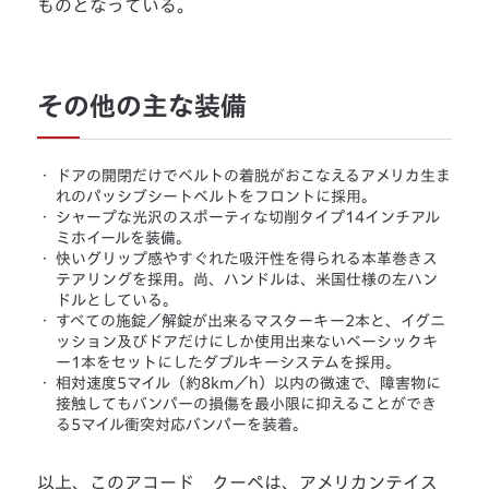
ものとなっている。
その他の主な装備
・
ドアの開閉だけでベルトの着脱がおこなえるアメリカ生ま
れのパッシブシートベルトをフロントに採用。
・
シャープな光沢のスポーティな切削タイプ14インチアル
ミホイールを装備。
・
快いグリップ感やすぐれた吸汗性を得られる本革巻きス
テアリングを採用。尚、ハンドルは、米国仕様の左ハン
ドルとしている。
・
すべての施錠／解錠が出来るマスターキー2本と、イグニ
ッション及びドアだけにしか使用出来ないベーシックキ
ー1本をセットにしたダブルキーシステムを採用。
・
相対速度5マイル（約8km／h）以内の微速で、障害物に
接触してもバンパーの損傷を最小限に抑えることができ
る5マイル衝突対応バンパーを装着。
以上、このアコード クーペは、アメリカンテイス