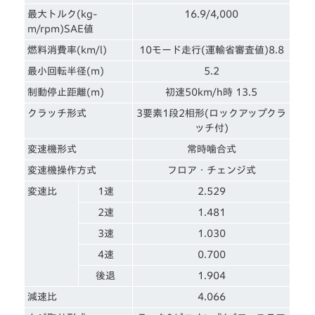
最大トルク(kg-
16.9/4,000
m/rpm)SAE値
燃料消費率(km/l)
10モード走行(運輸省審査値)8.8
最小回転半径(m)
5.2
制動停止距離(m)
初速50km/h時 13.5
クラッチ形式
3要素1段2相形(ロックアップクラ
ッチ付)
変速機形式
常時噛合式
変速機操作方式
フロア・チェンジ式
変速比
1速
2.529
2速
1.481
3速
1.030
4速
0.700
後退
1.904
減速比
4.066