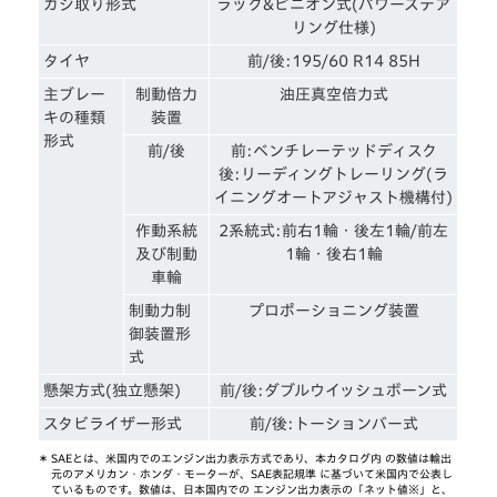
カジ取り形式
ラック&ピニオン式(パワーステア
リング仕様)
タイヤ
前/後:195/60 R14 85H
主ブレー
制動倍力
油圧真空倍力式
キの種類
装置
形式
前/後
前:ベンチレーテッドディスク
後:リーディングトレーリング(ラ
イニングオートアジャスト機構付)
作動系統
2系統式:前右1輪・後左1輪/前左
及び制動
1輪・後右1輪
車輪
制動力制
プロポーショニング装置
御装置形
式
懸架方式(独立懸架)
前/後:ダブルウイッシュボーン式
スタビライザー形式
前/後:トーションバー式
＊
SAEとは、米国内でのエンジン出力表示方式であり、本カタログ内 の数値は輸出
元のアメリカン・ホンダ・モーターが、SAE表記規準 に基づいて米国内で公表し
ているものです。数値は、日本国内での エンジン出力表示の「ネット値※」と、