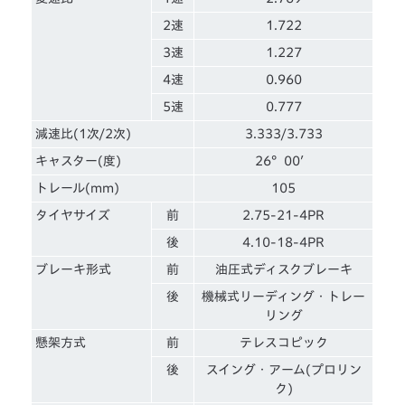
2速
1.722
3速
1.227
4速
0.960
5速
0.777
減速比(1次/2次)
3.333/3.733
キャスター(度)
26°00′
トレール(mm)
105
タイヤサイズ
前
2.75-21-4PR
後
4.10-18-4PR
ブレーキ形式
前
油圧式ディスクブレーキ
後
機械式リーディング・トレー
リング
懸架方式
前
テレスコピック
後
スイング・アーム(プロリン
ク)