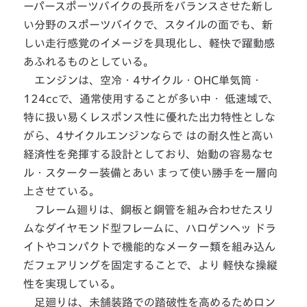
ーパースポーツバイクの長所をバランスさせた新し
い分野のスポーツバイクで、スタイルの面でも、新
しい走行感覚のイメージを具現化し、軽快で躍動感
あふれるものとしている。
エンジンは、空冷・4サイクル・OHC単気筒・
124ccで、通常使用することが多い中・ 低速域で、
特に扱い易くレスポンス性に優れた出力特性としな
がら、4サイクルエンジンならで はの耐久性と高い
経済性を発揮する設計としており、始動の容易なセ
ル・スターター装備とあい まって使い勝手を一層向
上させている。
フレーム廻りは、鋼板と鋼管を組み合わせたスリ
ムなダイヤモンド型フレームに、ハロゲンヘッ ドラ
イトやコンパクトで機能的なメーター類を組み込ん
だフェアリングを固定することで、より 軽快な操縦
性を実現している。
足廻りは、未舗装路での踏破性を高めるためロン