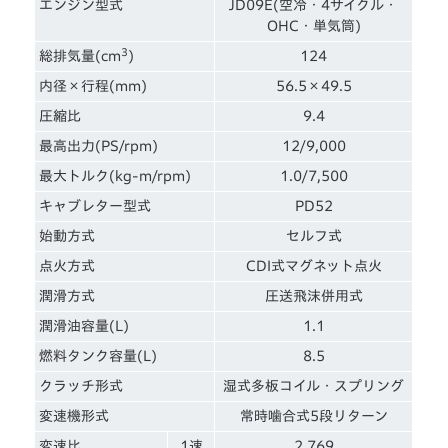
エンジン型式
JD09E(空冷・4サイクル・
OHC・単気筒)
3
総排気量(cm
)
124
内径×行程(mm)
56.5×49.5
圧縮比
9.4
最高出力(PS/rpm)
12/9,000
最大トルク(kg-m/rpm)
1.0/7,500
キャブレター型式
PD52
始動方式
セルフ式
点火方式
CDI式マグネット点火
潤滑方式
圧送飛沫併用式
潤滑油容量(L)
1.1
燃料タンク容量(L)
8.5
クラッチ形式
湿式多板コイル・スプリング
変速機形式
常時噛合式5段リターン
変速比
1速
2.769