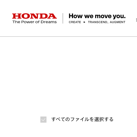
HONDA The Power of Dreams
ホーム
ニュースルーム
ニュースリリース
画
企業情報 トップ
事業 トップ
テクノロジー/イノベーション トップ
サステナビリティ トップ
投資家情報 トップ
ニュースルーム
Discover Honda
社長メッセージ
クルマ
研究開発
ESGレポート
経営方針
ニュースルーム
Discover Honda
バイク
テクノロジー
IR資料室
Honda Report
経営方針
パワープロダクツ
財務・業績情報
デザイン
会社概要
環境
オープンイノベーショ
マリン
社会
株式・債券情報
ヒストリー
その他事
ガバナン
コ
すべてのファイルを選択する