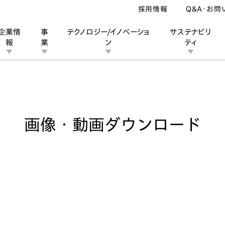
採用情報
Q&A・お問
企業情
事
テクノロジー/イノベーショ
サステナビリ
報
業
ン
ティ
像・動画ダウンロード
ン
業
ス
ーポレートブランド
IRカレンダー
安全への取り組み
個人投資家の皆様へ
企業スポーツ
品質への取り組み
モータースポーツ
Honda Report
画像・動画ダウンロード