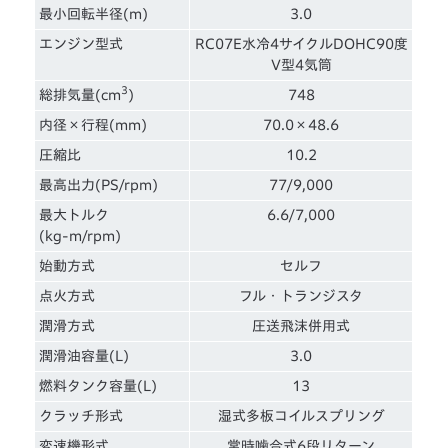
最小回転半径(m)
3.0
エンジン型式
RC07E水冷4サイクルDOHC90度
V型4気筒
3
総排気量(cm
)
748
内径×行程(mm)
70.0×48.6
圧縮比
10.2
最高出力(PS/rpm)
77/9,000
最大トルク
6.6/7,000
(kg-m/rpm)
始動方式
セルフ
点火方式
フル・トランジスタ
潤滑方式
圧送飛沫併用式
潤滑油容量(L)
3.0
燃料タンク容量(L)
13
クラッチ形式
湿式多板コイルスプリング
変速機形式
常時噛合式6段リターン