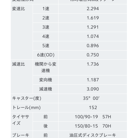
変速比
1速
2.294
2速
1.619
3速
1.291
4速
1.074
5速
0.896
6速(OD)
0.750
減速比
機関から変
1.736
速機
変向機
1.187
減速機
3.090
キャスター(度)
35°00′
トレール(mm)
152
タイヤサ
前
100/90-19 57H
イズ
後
150/80-15 70H
ブレーキ
前
油圧式ディスクブレーキ