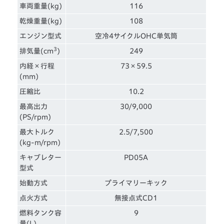
車両重量(kg)
116
乾燥重量(kg)
108
エンジン型式
空冷4サイクルOHC単気筒
3
排気量(cm
)
249
内経×行程
73×59.5
(mm)
圧縮比
10.2
最高出力
30/9,000
(PS/rpm)
最大トルク
2.5/7,500
(kg-m/rpm)
キャブレター
PD05A
型式
始動方式
プライマリーキック
点火方式
無接点式CD1
燃料タンク容
9
量(L)