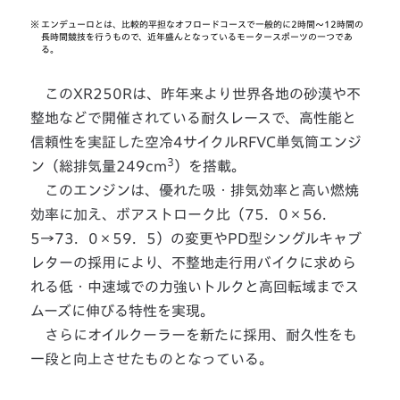
※
エンデューロとは、比較的平担なオフロードコースで一般的に2時間～12時間の
長時間競技を行うもので、近年盛んとなっているモータースポーツの一つであ
る。
このXR250Rは、昨年来より世界各地の砂漠や不
整地などで開催されている耐久レースで、高性能と
信頼性を実証した空冷4サイクルRFVC単気筒エンジ
3
ン（総排気量249cm
）を搭載。
このエンジンは、優れた吸・排気効率と高い燃焼
効率に加え、ボアストローク比（75．0×56．
5→73．0×59．5）の変更やPD型シングルキャブ
レターの採用により、不整地走行用バイクに求めら
れる低・中速域での力強いトルクと高回転域までス
ムーズに伸びる特性を実現。
さらにオイルクーラーを新たに採用、耐久性をも
一段と向上させたものとなっている。