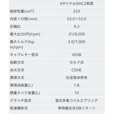
4サイクルOHC2気筒
3
総排気量(cm
)
233
内径×行程(mm)
53.0×53.0
圧縮比
9.2
最大出力(PS/rpm)
21/8,500
最大トルク(kg-
2.0/7,000
m/rpm)
キャブレター型式
VE08
始動方式
セルフ式
点火方式
CDI式
潤滑方式
圧送飛沫併用
潤滑油容量(L)
1.8
燃量タンク容量(L)
10
クラッチ型式
湿式多板コイルスプリング
変速機形式
常時噛合式5段リターン