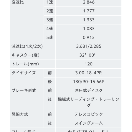
変速比
1速
2.846
2速
1.777
3速
1.333
4速
1.083
5速
0.913
減速比(1次/2次)
3.631/2.285
キャスター(度)
32°00′
トレール(mm)
120
タイヤサイズ
前
3.00-18-4PR
後
130/90-15 66P
ブレーキ形式
前
油圧式ディスク
後
機械式リーディング・トレーリン
グ
懸架方式
前
テレスコピック
後
スイングアーム
フレーム形式
セミダブルクレードル