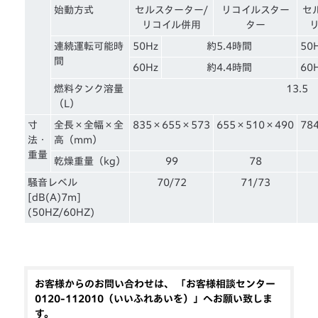
始動方式
セルスターター/
リコイルスター
セ
リコイル併用
ター
連続運転可能時
50Hz
約5.4時間
50
間
60Hz
約4.4時間
60
燃料タンク溶量
13.5
（L）
寸
全長×全幅×全
835×655×573
655×510×490
78
法・
高（mm）
重量
乾燥重量（kg）
99
78
騒音レベル
70/72
71/73
[dB(A)7m]
(50HZ/60HZ)
お客様からのお問い合わせは、 「お客様相談センター
0120-112010（いいふれあいを）」へお願い致しま
す。