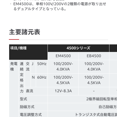
・
EM4500は、単相100V/200Vの2種類の電源が取り出せ
るデュアルタイプとなっている。
主要諸元表
項目/機種
4500シリーズ
EM4500
EB4500
発電
連
交
J
50Hz
100/200V-
100/200V-
機
続
流
4.0KVA
4.0KVA
定
N
60Hz
100/200V-
100/200V-
格
4.5KVA
4.5KVA
出
直流
12V-8.3A
-
力
型式
2極界磁回転型単
励磁方式
自己励磁方
電圧調整方式
トランジスタ式自動電圧調