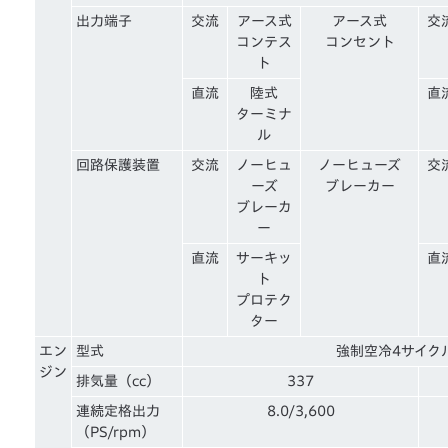
出力端子
交流
アース式
アース式
交
コンテス
コンセント
ト
直流
陸式
直
ターミナ
ル
回路保護装置
交流
ノーヒュ
ノーヒューズ
交
ーズ
ブレーカー
ブレーカ
ー
直流
サーキッ
直
ト
プロテク
ター
エン
型式
強制空冷4サイク
ジン
排気量（cc）
337
連続定格出力
8.0/3,600
（PS/rpm）