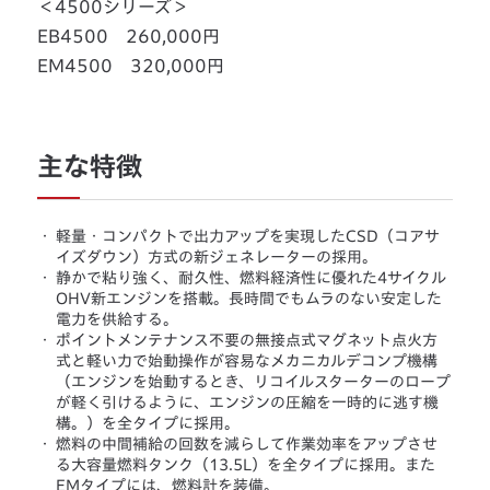
＜4500シリーズ＞
EB4500 260,000円
EM4500 320,000円
主な特徴
・
軽量・コンパクトで出力アップを実現したCSD（コアサ
イズダウン）方式の新ジェネレーターの採用。
・
静かで粘り強く、耐久性、燃料経済性に優れた4サイクル
OHV新エンジンを搭載。長時間でもムラのない安定した
電力を供給する。
・
ポイントメンテナンス不要の無接点式マグネット点火方
式と軽い力で始動操作が容易なメカニカルデコンプ機構
（エンジンを始動するとき、リコイルスターターのロープ
が軽く引けるように、エンジンの圧縮を一時的に逃す機
構。）を全タイプに採用。
・
燃料の中間補給の回数を減らして作業効率をアップさせ
る大容量燃料タンク（13.5L）を全タイプに採用。また
EMタイプには、燃料計を装備。