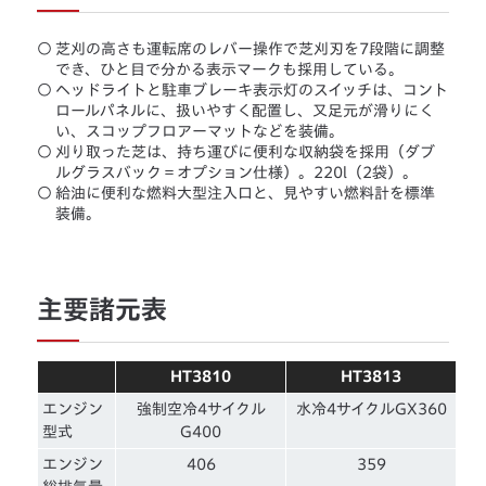
○
芝刈の高さも運転席のレバー操作で芝刈刃を7段階に調整
でき、ひと目で分かる表示マークも採用している。
○
ヘッドライトと駐車ブレーキ表示灯のスイッチは、コント
ロールパネルに、扱いやすく配置し、又足元が滑りにく
い、スコップフロアーマットなどを装備。
○
刈り取った芝は、持ち運びに便利な収納袋を採用（ダブ
ルグラスバック＝オプション仕様）。220l（2袋）。
○
給油に便利な燃料大型注入口と、見やすい燃料計を標準
装備。
主要諸元表
HT3810
HT3813
エンジン
強制空冷4サイクル
水冷4サイクルGX360
型式
G400
エンジン
406
359