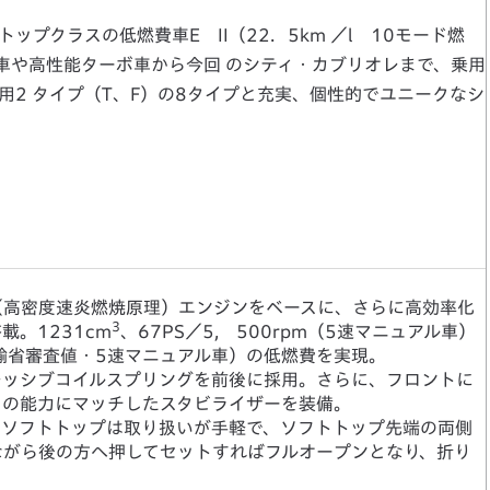
プクラスの低燃費車E II（22．5km ／l 10モード燃
車や高性能ターボ車から今回 のシティ・カブリオレまで、乗用
と商用2 タイプ（T、F）の8タイプと充実、個性的でユニークなシ
（高密度速炎燃焼原理）エンジンをベースに、さらに高効率化
3
。1231cm
、67PS／5， 500rpm（5速マニュアル車）
運輸省審査値・5速マニュアル車）の低燃費を実現。
レッシブコイルスプリングを前後に採用。さらに、フロントに
トの能力にマッチしたスタビライザーを装備。
。ソフトトップは取り扱いが手軽で、ソフトトップ先端の両側
ながら後の方へ押してセットすればフルオープンとなり、折り