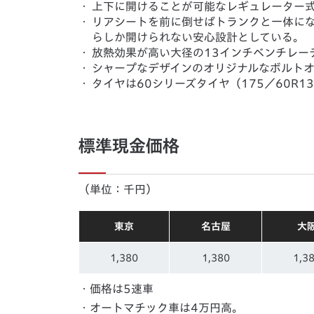
・
上下に開けることが可能なレギュレーター
・
リアシートを前に倒せばトランクと一体に
らしか開けられない安心設計としている。
・
放熱効果が高い大径の13インチベンチレー
・
シャープなデザインのオリジナルなボルト
・
タイヤは60シリーズタイヤ（175／60R1
標準現金価格
（単位：千円）
東京
名古屋
大
1,380
1,380
1,3
・価格は5速車
・オートマチック車は4万円高。