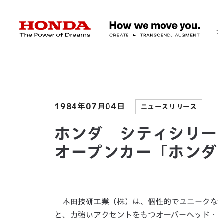
HONDA The Power of Dreams
ホーム
ニュースルーム
ホンダ シティシリーズ
企業情報 トップ
事業 トップ
テクノロジー/イノベーション トップ
サステナビリティ トップ
投資家情報 トップ
ニュースルーム
Discover Honda
社長メッセージ
クルマ
研究開発
ESGレポート
経営方針
ニュースルーム
Discover Honda
バイク
テクノロジー
IR資料室
Honda Report
経営方針
パワープロダクツ
財務・業績情報
デザイン
会社概要
環境
オープンイノベーショ
マリン
社会
株式・債券情報
ヒストリー
その他事
ガバナン
コ
1984年07月04日
ニュースリリース
ホンダ シティシリー
オープンカー「ホンダ
本田技研工業（株）は、個性的でユニークな
と、力強いアクセントをもつオーバーヘッド・