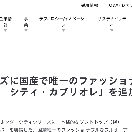
採用情報
Q&A・お問
企業情
事
テクノロジー/イノベーショ
サステナビリテ
報
業
ン
ィ
に国産で唯一のファッショナブルなフルオープンカー「ホンダ シティ
ン
業
ス
ーポレートブランド
IRカレンダー
安全への取り組み
個人投資家の皆様へ
企業スポーツ
品質への取り組み
モータースポーツ
Honda Report
ズに国産で唯一のファッショ
 シティ・カブリオレ」を追
ホンダ シティシリーズに、本格的なソフトトップ（幌）
バーを装備した、国産唯一のファッショ ナブルなフルオープ