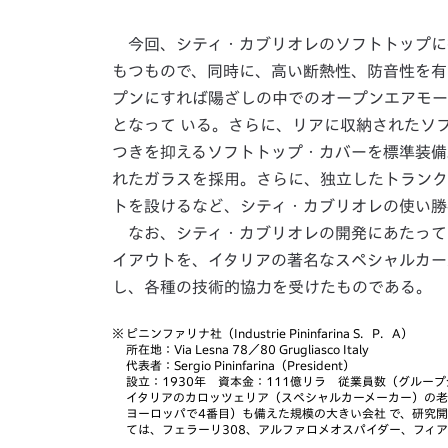
今回、シティ・カブリオレのソフトトップに
もつもので、同時に、高い断熱性、防音性を有
プンにすれば陽ざしの中でのオープンエアモー
となって いる。さらに、リアに収納されたソ
つきを抑えるソフトトップ・カバーを標準装備
れたガラスを採用。さらに、独立したトランク
トを設けるなど、シティ・カブリオレの使い勝
なお、シティ・カブリオレの開発にあたって
イアウトを、イタリアの著名なスペシャルカー
し、各種の技術的協力を受けたものである。
※
ピニンファリナ社（Industrie Pininfarina S．P．A）
所在地：Via Lesna 78／80 Grugliasco Italy
代表者：Sergio Pininfarina（President）
設立：1930年 資本金：111億リラ 従業員数（グループ
イタリアのカロッツェリア（スペシャルカーメーカー）の老
ヨーロッパで4番目）も備えた規模の大きい会社 で、研究開発部門（P
ては、フェラーリ308、アルファロメオスパイダー、フィ