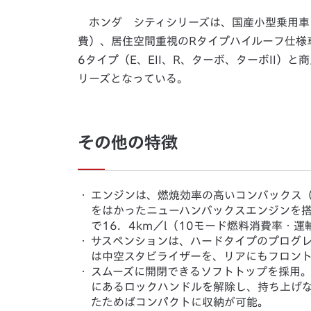
ホンダ シティシリーズは、国産小型乗用車トッ
費）、居住空間重視のRタイプハイルーフ仕様
6タイプ（E、EII、R、ターボ、ターボII）
リーズとなっている。
その他の特徴
・
エンジンは、燃焼効率の高いコンバックス
をはかったニューハンバックスエンジンを搭載
で16．4km／l（10モード燃料消費率・
・
サスペンションは、ハードタイプのプログ
は中空スタビライザーを、リアにもフロン
・
スムーズに開閉できるソフトトップを採用
にあるロックハンドルを解除し、持ち上げ
たためばコンパクトに収納が可能。