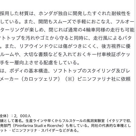
採用した材質は、ホンダが独自に開発したすぐれた耐候性を
している。また、開閉もスムーズで手軽におこなえ、フルオー
ターリングが楽しめ、閉じれば通常の4輪車同様の走行も可能
フトトップを汚れやゴミから守ると同時に、走行風によるバタ
。また、リアウインドウには傷がつきにくく、後方視界に優
ルームや、大切な書類などを入れておくキー付車検証ポケッ
手を一層向上させる配慮をしている。
は、ボディの基本構造、ソフトトップのスタイリング及びレ
メーカー（カロッツェリア）（※）ピニンファリナ社に依頼
全体）：2，000人
舗として著名。生産ラインや早くからフルスケールの風洞実験室（イタリアで初、
ininfarina Studi e Ricerche）も有している。同社の代表的な車種とし
アット ・ピニンファリナ・スパイダーなどがある。