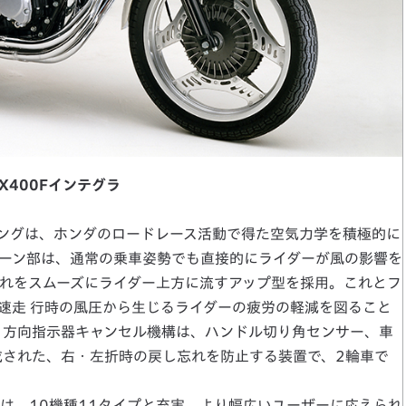
BX400Fインテグラ
リングは、ホンダのロードレース活動で得た空気力学を積極的に
ーン部は、通常の乗車姿勢でも直接的にライダーが風の影響を
れをスムーズにライダー上方に流すアップ型を採用。これとフ
速走 行時の風圧から生じるライダーの疲労の軽減を図ること
、方向指示器キャンセル機構は、ハンドル切り角センサー、車
成された、右・左折時の戻し忘れを防止する装置で、2輪車で
クは、10機種11タイプと充実、より幅広いユーザーに応えられ