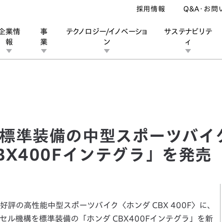
採用情報
Q&A・お問
企業情
事
テクノロジー/イノベーショ
サステナビリテ
報
業
ン
ィ
準装備の中型スポーツバイク「ホンダ スーパースポーツ CBX400F
ン
業
ス
ーポレートブランド
IRカレンダー
安全への取り組み
個人投資家の皆様へ
企業スポーツ
品質への取り組み
モータースポーツ
Honda Report
グ標準装備の中型スポーツバ
BX400Fインテグラ」を発売
の高性能中型スポーツバイク〈ホンダ CBX 400F〉に、
ル機構を標準装備の「ホンダ CBX400Fインテグラ」を新