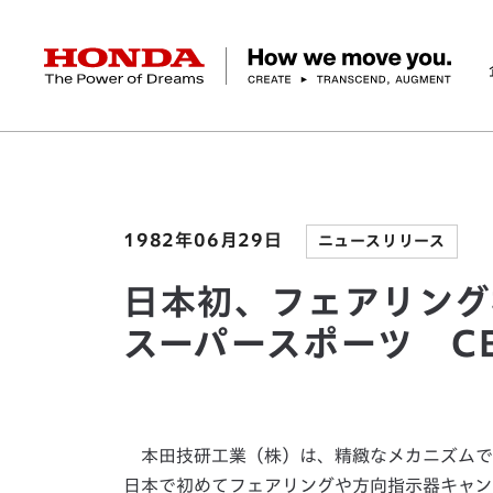
HONDA The Power of Dreams
ホーム
ニュースルーム
日本初、フェアリング標
企業情報 トップ
事業 トップ
テクノロジー/イノベーション トップ
サステナビリティ トップ
投資家情報 トップ
ニュースルーム
Discover Honda
社長メッセージ
クルマ
研究開発
ESGレポート
経営方針
ニュースルーム
Discover Honda
バイク
テクノロジー
IR資料室
Honda Report
経営方針
パワープロダクツ
財務・業績情報
デザイン
会社概要
環境
オープンイノベーショ
マリン
社会
株式・債券情報
ヒストリー
その他事
ガバナン
コ
1982年06月29日
ニュースリリース
日本初、フェアリン
スーパースポーツ C
本田技研工業（株）は、精緻なメカニズムで好評
日本で初めてフェアリングや方向指示器キャンセ