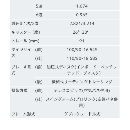
5速
1.074
6速
0.965
減速比1次/2次
2.821/3.214
キャスター (度)
26°30′
トレール (mm)
91
タイヤサイ
(前)
100/90-16 54S
ズ
(後)
110/80-18 58S
ブレーキ形
(前)
油圧式ディスク(インボード・ベンチレ
式
ーテッド・ディスク)
(後)
機械式リーディングトレーリング
懸架方式
(前)
テレスコピック(空気バネ併用)
(後)
スイングアーム(プロリンク:空気バネ併
用)
フレーム形式
ダブルクレードル式