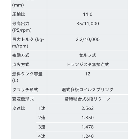
(mm)
圧縮比
11.0
最高出力
35/11,000
(PS/rpm)
最大トルク (kg-
2.2/10,000
m/rpm)
始動方式
セルフ式
点火方式
トランジスタ無接点式
燃料タンク容量
12
(L)
クラッチ形式
湿式多板コイルスプリング
変速機形式
常時噛合式6段リターン
変速比
1速
2.562
2速
1.850
3速
1.478
4速
1.240