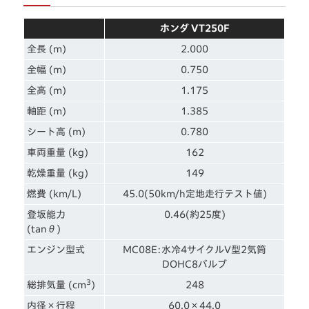
ホンダ VT250F
全長 (m)
2.000
全幅 (m)
0.750
全高 (m)
1.175
軸距 (m)
1.385
シート高 (m)
0.780
車両重量 (kg)
162
乾燥重量 (kg)
149
燃費 (km/L)
45.0(50km/h定地走行テスト値)
登坂能力
0.46(約25度)
(tanθ)
エンジン型式
MC08E:水冷4サイクルV型2気筒
DOHC8バルブ
3
総排気量 (cm
)
248
内径×行程
60.0×44.0