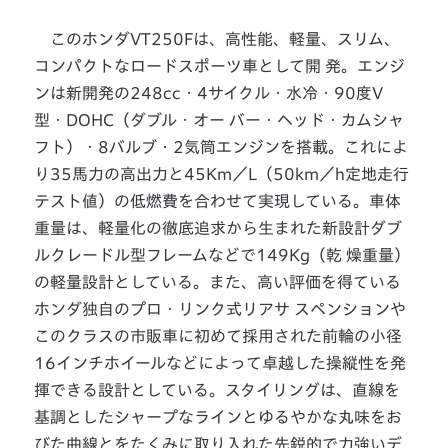
このホンダVT250Fは、高性能、軽量、スリム、
コンパクトなロードスポーツ車として開 発。エンジ
ンは新開発の248cc・4サイクル・水冷・90度V
型・DOHC（ダブル・オー バー・ヘッド・カムシャ
フト）・8バルブ・2気筒エンジンを搭載。これによ
り35馬力の高出力と45Km／L（50km／h定地走行
テスト値）の低燃費を合わせて実現している。車体
重量は、軽量化の徹底追求から生まれた新設計ダブ
ルクレードル型フレームなどで149Kg（乾 燥重量）
の軽量設計としている。また、高い評価を得ている
ホンダ独自のプロ・リンク式リアサ スペンションや
このクラスの市販車に初めて採用された前輪の小径
16インチホイールなどによって卓越した操縦性を発
揮できる設計としている。スタイリングは、直線を
基調としたシャープなラインとゆるやかな丸味をお
びた曲線とをたくみに取り入れた先鋭的で力強いデ