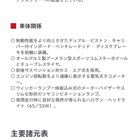
ナンスフリーへの配慮をしている。
車体関係
○
制動性能をより向上させたデュアル・ピストン・キャリ
パー付インボード・ベンチレーテッド・ ディスクブレー
キを前輪に装備。
○
オールアルミ製ブーメラン型スポーツコムスターホイール
とチューブレスタイヤ。
○
前後サスペンション共セミ・エア式を採用。
○
エンジン回転数をより適確に表示する電気式タコメータ
ー。
○
ウィンカーランプ一体組込み式のメーターバイザーやス
リムな形状のリヤコンビネーションランプ。
○
夜間走行時に良好な視界が得られるハロゲン・ヘッドラ
イト（65／55W）。
主要諸元表