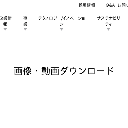
採用情報
Q&A・お問
企業情
事
テクノロジー/イノベーショ
サステナビリ
報
業
ン
ティ
像・動画ダウンロード
ン
業
ス
ーポレートブランド
IRカレンダー
安全への取り組み
個人投資家の皆様へ
企業スポーツ
品質への取り組み
モータースポーツ
Honda Report
画像・動画ダウンロード