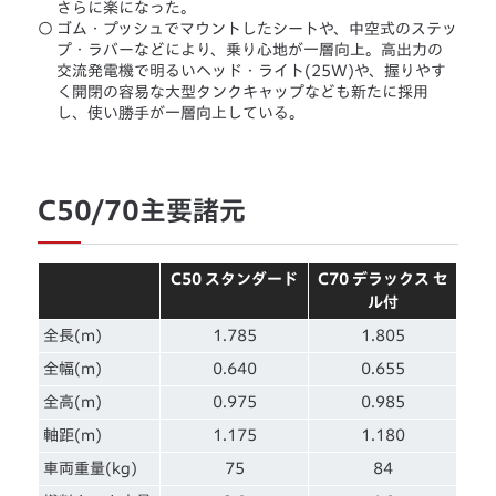
さらに楽になった。
○
ゴム・プッシュでマウントしたシートや、中空式のステッ
プ・ラバーなどにより、乗り心地が一層向上。高出力の
交流発電機で明るいヘッド・ライト(25W)や、握りやす
く開閉の容易な大型タンクキャップなども新たに採用
し、使い勝手が一層向上している。
C50/70主要諸元
C50 スタンダード
C70 デラックス セ
ル付
全長(m)
1.785
1.805
全幅(m)
0.640
0.655
全高(m)
0.975
0.985
軸距(m)
1.175
1.180
車両重量(kg)
75
84