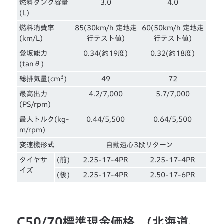
燃料タンク容量
3.0
4.0
(L)
燃料消費率
85(30km/h 定地走
60(50km/h 定地走
(km/L)
行テスト値)
行テスト値)
登坂能力
0.34(約19度)
0.32(約18度)
(tanθ)
3
総排気量(cm
)
49
72
最高出力
4.2/7,000
5.7/7,000
(PS/rpm)
最大トルク(kg-
0.44/5,500
0.64/5,500
m/rpm)
変速機形式
自動遠心3段リターン
タイヤサ
(前)
2.25-17-4PR
2.25-17-4PR
イズ
(後)
2.25-17-4PR
2.50-17-6PR
C50/70標準現金価格 (北海道、