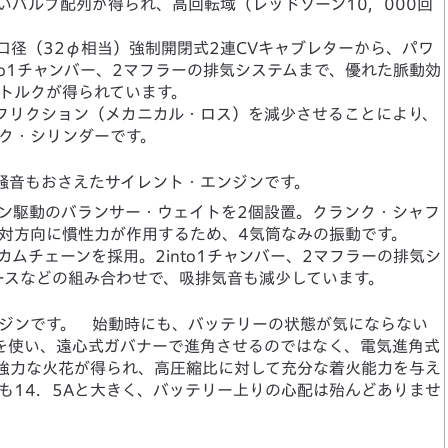
いバルブ配列が得られ、高回転域（レッドゾーン10，000回
。
大口径（32φ相当）強制開閉式2連CVキャブレターから、パワ
to1チャンバー、2マフラーの排気システムまで、優れた脈動効
トルクが得られています。
フリクション（メカニカル・ロス）を減少させることにより、
ク・シリンダーです。
騒音もおさえたサイレント・エンジンです。
ン駆動のバランサー・ウェイトを2個設置。クランク・シャフ
対方向に慣性力が作用するため、4気筒なみの振動です。
ムチェーンを採用。2into1チャンバー、2マフラーの排気シ
ケースなどの組み合わせで、吸排気音も減少しています。
ジンです。 始動時にも、バッテリーの状態が気にならない
ムを使い、遠心式ガバナーで進角させるのではなく、電気進角式
に強力な火花が得られ、高圧縮比に対して充分な着火能力を与え
も14．5Aと大きく、バッテリー上りの心配は殆んどありませ