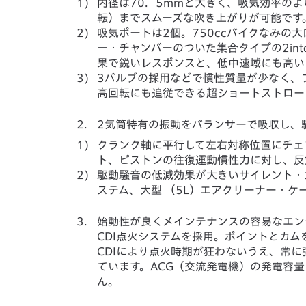
1)
内径は70．5mmと大きく、吸気効率のよ
転）までスムーズな吹き上がりが可能です
2)
吸気ポートは2個。750ccバイクなみの
ー・チャンバーのついた集合タイプの2in
果で鋭いレスポンスと、低中速域にも高い
3)
3バルブの採用などで慣性質量が少なく、
高回転にも追従できる超ショートストロー
2.
2気筒特有の振動をバランサーで吸収し、
1)
クランク軸に平行して左右対称位置にチェ
ト、ピストンの往復運動慣性力に対し、反
2)
駆動騒音の低減効果が大きいサイレント・カ
ステム、大型 （5L）エアクリーナー・
3.
始動性が良くメインテナンスの容易なエン
CDI点火システムを採用。ポイントとカ
CDIにより点火時期が狂わないうえ、常
ています。ACG（交流発電機）の発電容量
ん。