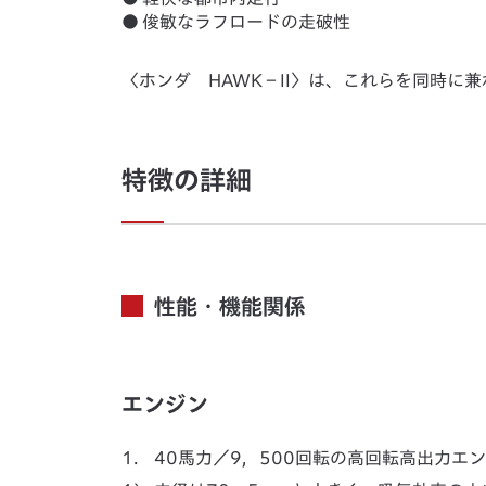
●
俊敏なラフロードの走破性
〈ホンダ HAWK－II〉は、これらを同時に
特徴の詳細
性能・機能関係
エンジン
1.
40馬力／9，500回転の高回転高出力エ