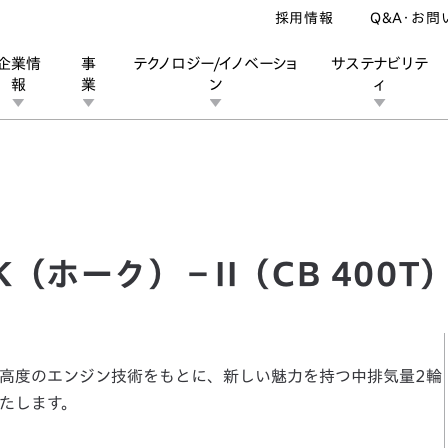
採用情報
Q&A・お問
企業情
事
テクノロジー/イノベーショ
サステナビリテ
報
業
ン
ィ
ーク）－II（CB 400T）
ン
業
ス
ーポレートブランド
IRカレンダー
安全への取り組み
個人投資家の皆様へ
企業スポーツ
品質への取り組み
モータースポーツ
Honda Report
（ホーク）－II（CB 400T
高度のエンジン技術をもとに、新しい魅力を持つ中排気量2輪
いたします。