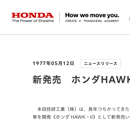
HONDA The Power of Dreams
ホーム
ニュースルーム
新発売 ホンダHAWK（ホ
企業情報 トップ
事業 トップ
テクノロジー/イノベーション トップ
サステナビリティ トップ
投資家情報 トップ
ニュースルーム
Discover Honda
社長メッセージ
クルマ
研究開発
ESGレポート
経営方針
ニュースルーム
Discover Honda
バイク
テクノロジー
IR資料室
Honda Report
経営方針
パワープロダクツ
財務・業績情報
デザイン
会社概要
環境
オープンイノベーショ
マリン
社会
株式・債券情報
ヒストリー
その他事
ガバナン
コ
1977年05月12日
ニュースリリース
新発売 ホンダHAWK
本田技研工業（株）は、長年つちかってきた
車を開発《ホンダ HAWK－II》として新発売