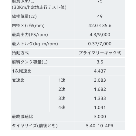
燃費(km/L)
75
(30Km/h定地走行テスト値)
総排気量(cc)
49
内径×行程(mm)
42.0×35.6
最高出力(PS/rpm)
4.3/9,000
最大トルク(kg-m/rpm)
0.37/7,000
始動方式
プライマリーキック式
燃料タンク容量(L)
3.5
1次減速比
4.437
変速比
1速
3.083
2速
1.682
3速
1.333
4速
1.041
最終減速比
3.000
タイヤサイズ(前後とも)
5.40-10-4PR