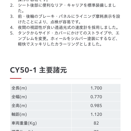
2.
シート後部に便利なリア・キャリアを標準装備しまし
た。
3.
前・後輪のブレーキ・パネルにライニング摩耗表示を設
けたことにより、点検が容易です。
4.
夜間の視認性が良い透過光式の速度計を採用しました。
5.
タンクからサイド・カバーにかけてのストライプや、エ
ンブレムを変更。ホィールをシルバー塗装にするなど、
軽快でスッキリしたカラーリングとしました。
CY50-1 主要諸元
全長(m)
1.700
全幅(m)
0.770
全高(m)
0.985
軸距(m)
1.120
車両重量(Kg)
82