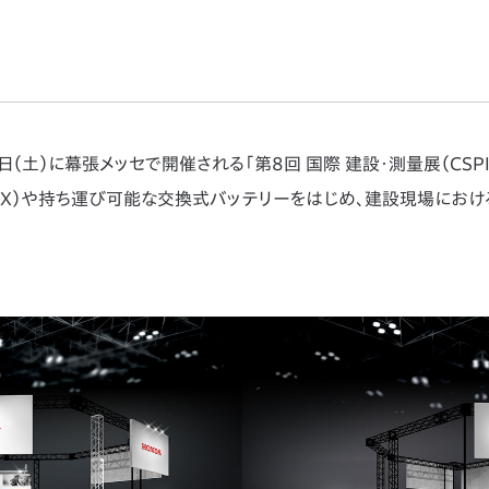
0日（土）に幕張メッセで開催される「第8回 国際 建設・測量展（CSPI-
GX）や持ち運び可能な交換式バッテリーをはじめ、建設現場にお