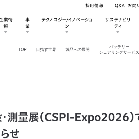
採用情報
Q&A・お問
企業情
事
テクノロジー/イノベーショ
サステナビリ
報
業
ン
ティ
パック事業
ニュース＆トピックス
バッテリー
TOP
目指す世界
製品への展開
シェアリングサービ
ン
業
ス
ーポレートブランド
IRカレンダー
安全への取り組み
個人投資家の皆様へ
企業スポーツ
品質への取り組み
モータースポーツ
Honda Report
・測量展（CSPI-Expo2026
らせ