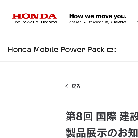
HONDA The Power of Dreams
ホーム
事業 & イノベーション
モバイルパワー
企業情報 トップ
事業 トップ
テクノロジー/イノベーション トップ
サステナビリティ トップ
投資家情報 トップ
ニュースルーム
Discover Honda
社長メッセージ
クルマ
研究開発
ESGレポート
経営方針
ニュースルーム
Discover Honda
バイク
テクノロジー
IR資料室
Honda Report
経営方針
パワープロダクツ
財務・業績情報
デザイン
会社概要
環境
オープンイノベーショ
マリン
社会
株式・債券情報
ヒストリー
その他事
ガバナン
コ
戻る
第8回 国際 建設
製品展示のお知