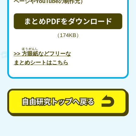
ページやYouTubeの
制作元
）
（174KB）
ほうがんし
>>
方眼紙
などフリーな
まとめシートはこちら