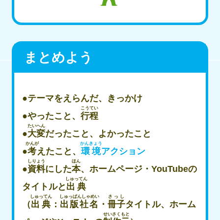
まとめよう
●テーマをえらんだ、きっかけ
こうてい
●やったこと、
行程
たいへん
●
大変
だったこと、よかったこと
かんが
かんきょう
●
考
えたこと、
環境
アクション
しりょう
ほん
●
資料
にした
本
、ホームページ・YouTubeの
しゅってん
タイトルと
出典
しゅってん
しゅっぱんしゃめい
さっし
（
出典
：
出版社名
・
冊子
タイトル、ホーム
せいさくもと