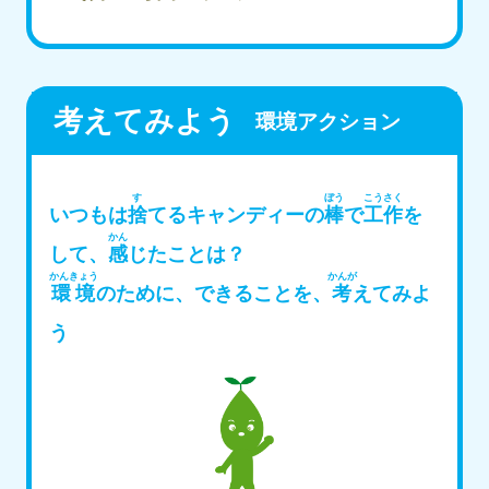
考えてみよう
環境アクション
す
ぼう
こうさく
いつもは
捨
てるキャンディーの
棒
で
工作
を
かん
して、
感
じたことは？
かんきょう
かんが
環境
のために、できることを、
考
えてみよ
う