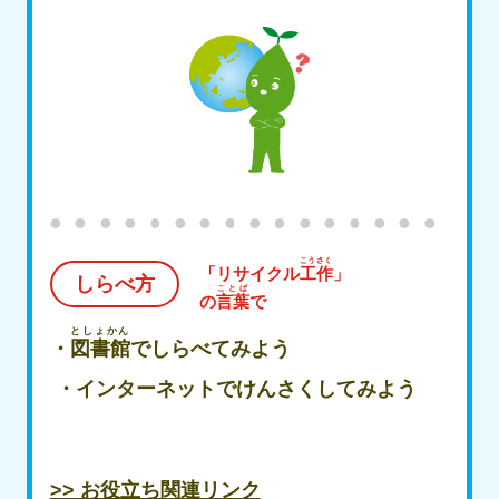
こうさく
「リサイクル
工作
」
しらべ方
ことば
の
言葉
で
としょかん
・
図書館
でしらべてみよう
​ ・インターネットでけんさくしてみよう
>> お役立ち関連リンク