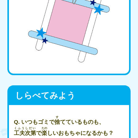
しらべてみよう
す
Q. いつもゴミで
捨
てているものも、
くふうしだい
たの
工夫次第
で
楽
しいおもちゃになるかも？​