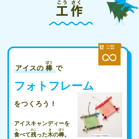
ぼう
アイスの
棒
で
フォトフレーム
をつくろう！
アイスキャンディーを
た
のこ
き
ぼう
食
べて
残
った
木
の
棒
。