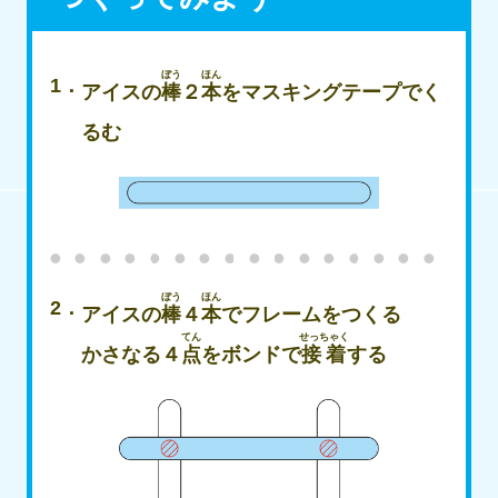
ぼう
ほん
アイスの
棒
２
本
をマスキングテープでく
るむ
ぼう
ほん
アイスの
棒
４
本
でフレームをつくる
てん
せっちゃく
かさなる４
点
をボンドで
接着
する