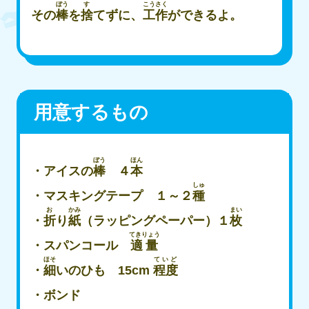
ぼう
す
こうさく
その
棒
を
捨
てずに、
工作
ができるよ。​
用意するもの
ぼう
ほん
・アイスの
棒
４
本
しゅ
・マスキングテープ １～２
種
お
かみ
まい
・
折
り
紙
（ラッピングペーパー）１
枚
てきりょう
・スパンコール
適量
ほそ
ていど
・
細
いのひも 15cm
程度
・ボンド