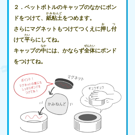
２．ペットボトルのキャップのなかにボン
かみねんど
ドをつけて、
紙粘土
をつめます。
お
つ
さらにマグネットもつけてつくえに
押
し
付
たい
けて
平
らにしてね。
なか
ぜんたい
キャップの
中
には、かならず
全体
にボンド
をつけてね。