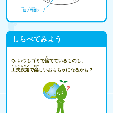
しらべてみよう
す
Q. いつもゴミで
捨
てているものも、
くふうしだい
たの
工夫次第
で
楽
しいおもちゃになるかも？​