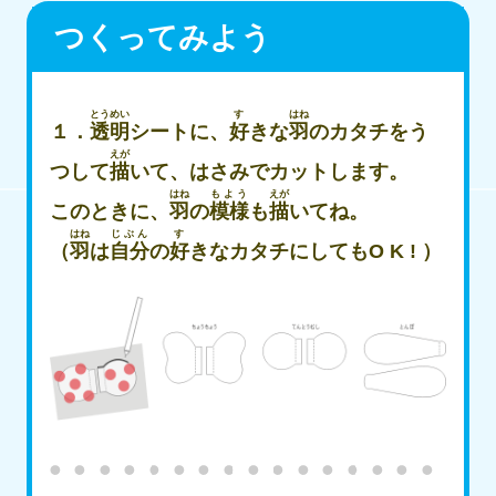
つくってみよう
とうめい
す
はね
１．
透明
シートに、
好
きな
羽
のカタチをう
えが
つして
描
いて、はさみでカットします。
はね
もよう
えが
このときに、
羽
の
模様
も
描
いてね。
はね
じぶん
す
（
羽
は
自分
の
好
きなカタチにしてもO K ! ）