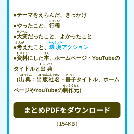
●テーマをえらんだ、きっかけ
こうてい
●やったこと、
行程
たいへん
●
大変
だったこと、よかったこと
かんが
かんきょう
●
考
えたこと、
環境
アクション
しりょう
ほん
●
資料
にした
本
、ホームページ・YouTubeの
しゅってん
タイトルと
出典
しゅってん
しゅっぱんしゃめい
さっし
（
出典
：
出版社名
・
冊子
タイトル、ホーム
せいさくもと
ページやYouTubeの
制作元
）
（154KB）