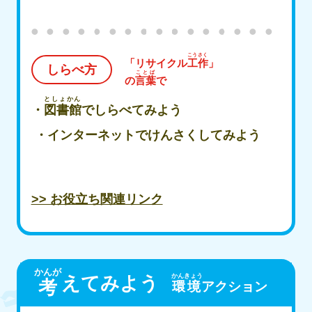
こうさく
「リサイクル
工作
」
しらべ方
ことば
の
言葉
で
としょかん
・
図書館
でしらべてみよう
​ ・インターネットでけんさくしてみよう
>> お役立ち関連リンク
かんが
かんきょう
えてみよう
考
環境
アクション