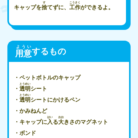
す
こうさく
キャップを
捨
てずに、
工作
ができるよ。​
ようい
するもの
用意
・ペットボトルのキャップ
とうめい
・
透明
シート
とうめい
・
透明
シートにかけるペン
・かみねんど
はい
おお
・キャップに
入
る
大
きさのマグネット
・ボンド