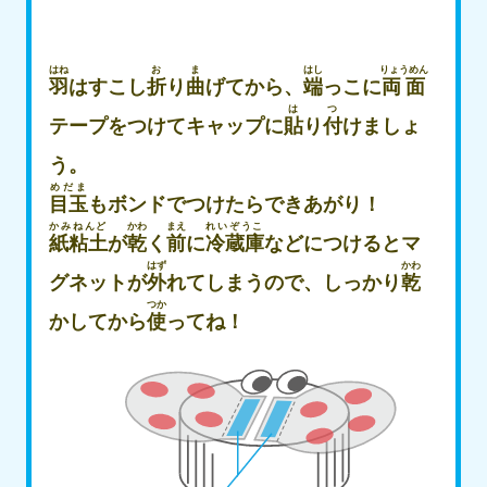
はね
お
ま
はし
りょうめん
羽
はすこし
折
り
曲
げてから、
端
っこに
両面
は
つ
テープをつけてキャップに
貼
り
付
けましょ
う。
めだま
目玉
もボンドでつけたらできあがり！
かみねんど
かわ
まえ
れいぞうこ
紙粘土
が
乾
く
前
に
冷蔵庫
などにつけるとマ
はず
かわ
グネットが
外
れてしまうので、しっかり
乾
つか
かしてから
使
ってね！