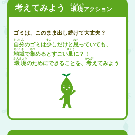
かんきょう
考えてみよう
環境
アクション
ゴミは、このまま出し続けて大丈夫？
じぶん
すこ
おも
自分
のゴミは
少
しだけと
思
っていても、
ちいき
あつ
りょう
地域
で
集
めるとすごい
量
に？！
かんきょう
かんが
環境
のためにできることを、
考
えてみよう