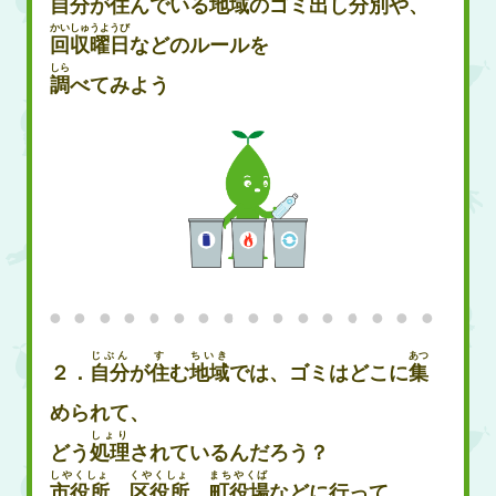
自分
が
住
んでいる
地域
のゴミ
出
し
分別
や、
かいしゅうようび
回収曜日
などのルールを
しら
調
べてみよう
じぶん
す
ちいき
あつ
２．
自分
が
住
む
地域
では、ゴミはどこに
集
められて、
しょり
どう
処理
されているんだろう？
しやくしょ
くやくしょ
まちやくば
市役所
、
区役所
、
町役場
などに行って、