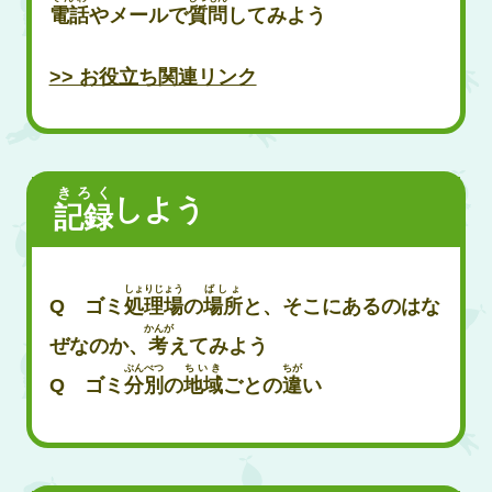
電話
やメールで
質問
してみよう
>> お役立ち関連リンク
きろく
しよう
記録
しょりじょう
ばしょ
Q ゴミ
処理場
の
場所
と、そこにあるのはな
かんが
ぜなのか、
考
えてみよう
ぶんべつ
ちいき
ちが
Q ゴミ
分別
の
地域
ごとの
違
い