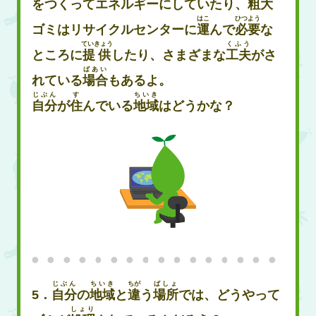
をつくってエネルギーにしていたり、
粗大
はこ
ひつよう
ゴミはリサイクルセンターに
運
んで
必要
な
ていきょう
くふう
ところに
提供
したり、さまざまな
工夫
がさ
ばあい
れている
場合
もあるよ。
じぶん
す
ちいき
自分
が
住
んでいる
地域
はどうかな？
じぶん
ちいき
ちが
ばしょ
5．
自分
の
地域
と
違
う
場所
では、どうやって
しょり