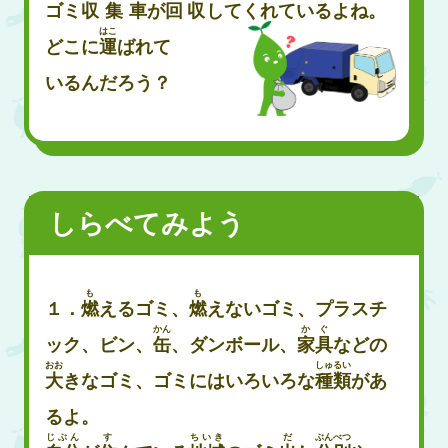
ゴミ
収集車
が
回収
してくれているよね。
はこ
どこに
運
ばれて
いるんだろう？
しらべてみよう
も
も
１．
燃
えるゴミ、
燃
えないゴミ、プラスチ
かん
かぐ
ック、ビン、
缶
、ダンボール、
家具
などの
おお
しゅるい
大
きなゴミ、ゴミにはいろいろな
種類
があ
るよ。
じぶん
す
ちいき
だ
ぶんべつ