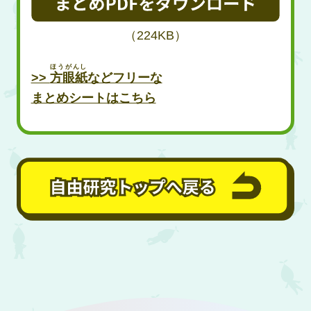
（224KB）
ほうがんし
>>
方眼紙
などフリーな
まとめシートはこちら