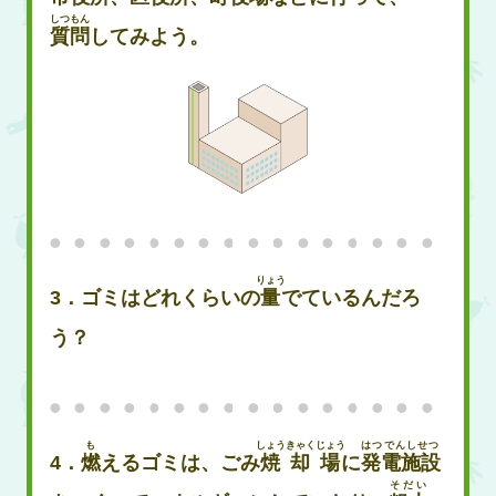
しつもん
質問
してみよう。
りょう
3．ゴミはどれくらいの
量
でているんだろ
う？
も
しょうきゃくじょう
はつでんしせつ
4．
燃
えるゴミは、ごみ
焼却場
に
発電施設
そだい