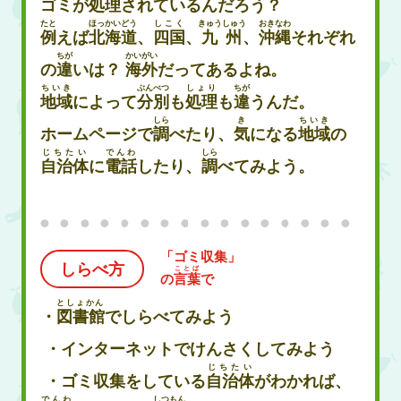
ゴミが
処理
されているんだろう？
たと
ほっかいどう
しこく
きゅうしゅう
おきなわ
例
えば
北海道
、
四国
、
九州
、
沖縄
それぞれ
ちが
かいがい
の
違
いは？
海外
だってあるよね。
ちいき
ぶんべつ
しょり
ちが
地域
によって
分別
も
処理
も
違
うんだ。
しら
き
ちいき
ホームページで
調
べたり、
気
になる
地域
の
じちたい
でんわ
しら
自治体
に
電話
したり、
調
べてみよう。
「ゴミ収集」
しらべ方
ことば
の
言葉
で
としょかん
・
図書館
でしらべてみよう
​ ・インターネットでけんさくしてみよう
じちたい
​​ ・ゴミ収集をしている
自治体
がわかれば、
でんわ
しつもん