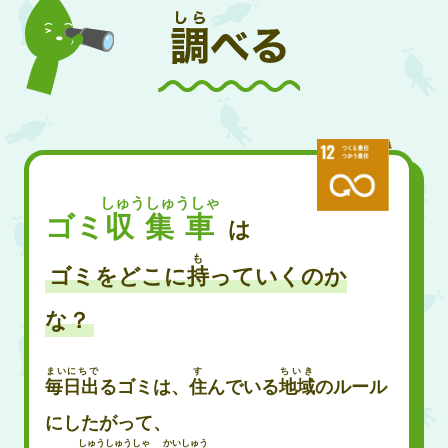
しゅうしゅうしゃ
ゴミ
収集車
は
も
ゴミをどこに
持
っていくのか
な？
まいにちで
す
ちいき
毎日出
るゴミは、
住
んでいる
地域
のルール
にしたがって、
しゅうしゅうしゃ
かいしゅう