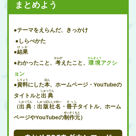
まとめよう
●テーマをえらんだ、きっかけ
​ ●しらべかた​
けっか
●
結果
かんが
かんきょう
●わかったこと、
考
えたこと、
環境
アクシ
ョン
しりょう
ほん
●
資料
にした
本
、ホームページ・YouTubeの
しゅってん
タイトルと
出典
しゅってん
しゅっぱんしゃめい
さっし
（
出典
：
出版社名
・
冊子
タイトル、ホーム
せいさくもと
ページやYouTubeの
制作元
）