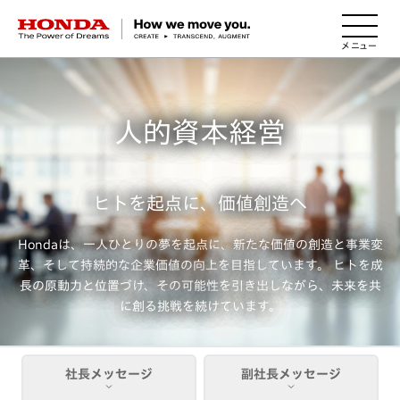
HONDA The Power of Dreams
人的資本経営
ヒトを起点に、価値創造へ
Hondaは、一人ひとりの夢を起点に、新たな価値の創造と事業変
革、そして持続的な企業価値の向上を目指しています。
ヒトを成
長の原動力と位置づけ、その可能性を引き出しながら、未来を共
に創る挑戦を続けています。
社長メッセージ
副社長メッセージ