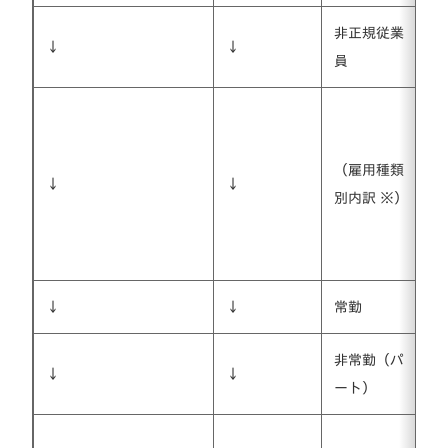
非正規従業
↓
↓
員
（雇用種類
↓
↓
別内訳 ※）
↓
↓
常勤
非常勤（パ
↓
↓
ート）