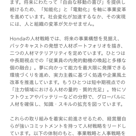
ます。将来にわたって「自由な移動の喜び」を提供し
続けるため、「知能化」と「電動化」を軸に事業変革
を進めています。社会変化が加速するなか、その実現
には、人と組織の変革が欠かせません。
Hondaの人材戦略では、将来の事業構想を見据え、
バックキャストの発想で人材ポートフォリオを描き、
二つの人材マテリアリティを定めています。ひとつは
中長期視点での「従業員の内発的動機の喚起と多様な
個の融合」。夢に向かって能力を最大限に発揮できる
環境づくりを進め、実力主義に基づく処遇や企業風土
改革を推進しています。もうひとつは短中期視点での
「注力領域における人材の量的・質的充足」。特にソ
フトウェアやバッテリーなどの分野で、グローバルに
人材を確保し、知識・スキルの拡充を図っています。
これらの取り組みを着実に前進させるため、経営層自
らが強いコミットメントを持って人材戦略をリードし
ています。以下の体制のもと、事業戦略と人事戦略を