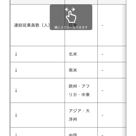
連結従業員数（人）
日本
-
横にスクロールできます
↓
北米
-
↓
南米
-
欧州・アフ
↓
-
リカ・中東
アジア・大
↓
-
洋州
↓
中国
-