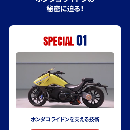
これらをHondaが培ってきたモビリティの技術で実現していき
秘密に迫る！
ます。
2024年の夏のプロジェクトキックオフから約8カ月を経て、つ
いに「ホンダコライドン」がこの世にお目見えすることになった
01
SPECIAL
のです。
プロジェクトはまだまだはじまったばかり。
プロジェクトメンバーたちはHondaの二輪事業が培ってきた
設計思想やシミュレーション技術、くわえて
Honda Riding
Assist
にも採用されている先進のバランス制御技術を取り入
れて、日々開発を進めています。
ようやく姿を現した「ホンダコライドン」は、こうしてHondaのエ
ンジニアたちの夢と技術を糧に、モビリティとしてさらなる進化
を遂げて、皆さまの前に姿をお見せします。
ホンダコライドンを支える技術