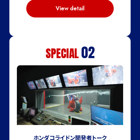
大人たちが本気で夢を追いかけて生まれたモビリティが、一歩
View detail
また一歩と踏み出す姿をどうぞお楽しみに。
02
SPECIAL
Honda Topics
ホンダコライドン開発者トーク