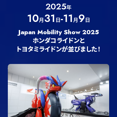
3月27日（金） 10:00~18:00（一般公開13:00〜）
2025
年
3月28日（土） 10:00~18:00
10
31
-11
9
3月29日（日） 10:00~17:00
月
日
月
日
展示場所
東京ビッグサイト 西1ホール
Japan Mobility Show 2025
ホンダコライドンと
〈ホンダコライドンプロジェクト
トヨタミライドンが並びました！
開発者トークショー〉
開催期間
3月29日（日）11:30〜12:00
展示場所
アトリウム特設ステージ
〈ホンダコライドンライド体験〉
開催期間