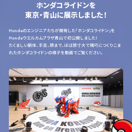
Honda RACING Gallery※
ホンダコライドンを
達し次第、締め切らせていただきます。
〒510-0295 三重県鈴鹿市稲生町7992
東京・青山に展示しました！
整理券配布場所
ホンダコレクションホール
〈ホンダコライドン走行〉
1階 オリエンテーション室前
Hondaのエンジニアたちが開発した「ホンダコライドン」を
参加条件
Hondaウエルカムプラザ青山で初公開しました！
開催期間
身長100cm以上
たくましい胴体、手足、顔まで、ほぼ原寸大で精巧につくりこま
2025年8月3日（日）11:00～11:10
※ご自身での乗降が可能な方を対象とさせていただき
れたホンダコライドンの様子を動画でご覧ください。
実施場所
ます。
鈴鹿サーキットレーシングコース
展示場所
鈴鹿8耐の決勝スタート前セレモニーにてホンダコライド
ンが走行
展示場所
モビリティリゾートもてぎ内
※8月1日（金）～3日（日）、鈴鹿サーキットへの入場には、鈴鹿8耐
ホンダコレクションホール
の観戦券またはスペシャルパスポートが必要です。
栃木県芳賀郡茂木町桧山120-1