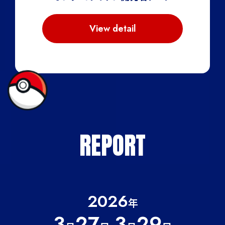
View detail
REPORT
2026
年
3
27
-3
29