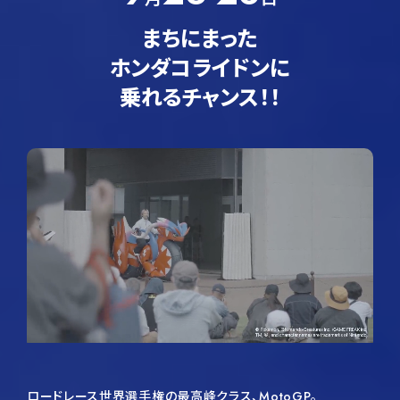
11月1日（土）、3日（月・祝）、8日（土） 9:00~19:00
11月2日（日）、9日（日） 9:00~18:00
まちにまった
11月4日（火）~7日（金） 10:00~19:00
ホンダコライドンに
※下記のライド体験の時間を除く
乗れるチャンス！！
展示場所
東京ビッグサイト 西展示棟1階（西2ホール）
Tokyo Future Tour 内
〈ホンダコライドンライド体験〉
開催期間
10月31日-11月9日
体験時間
10月31日（金）
・14:30~15:30
・17:30~18:30
11月1日（土）、3日（月・祝）、8日（土）
ロードレース世界選手権の最高峰クラス、MotoGP。