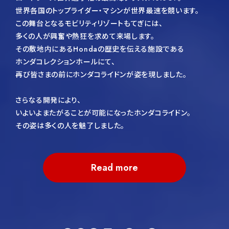
・11:00~12:00
世界各国のトップライダー・マシンが世界最速を競います。
・15:00~16:00
この舞台となるモビリティリゾートもてぎには、
・18:00~18:30
多くの人が興奮や熱狂を求めて来場します。
その敷地内にあるHondaの歴史を伝える施設である
11月2日（日）、9日（日）
ホンダコレクションホールにて、
・11:00~12:00
再び皆さまの前にホンダコライドンが姿を現しました。
・15:00~16:00
さらなる開発により、
11月4日（火）~7日（金）
いよいよまたがることが可能になったホンダコライドン。
・11:00~12:00
その姿は多くの人を魅了しました。
・15:00~16:00
・18:00~18:30
展示場所
Read more
〈ホンダコライドン展示〉
東京ビッグサイト 西展示棟1階（西2ホール）
Tokyo Future Tour 内
開催期間
2025年9月26日 8:30～9:30,14:00～15:00
2025年9月27日 8:00～9:00,14:00～15:00
ライド体験 先着予約について