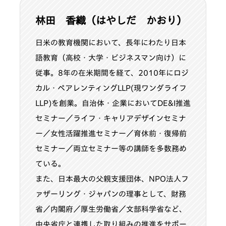
林田 香織
（はやしだ かおり）
日米の教育機関において、長年にわたり日本
語教育（高校・大学・ビジネスマン向け）に
従事。8年の在米期間を経て、2010年にロジ
カル・ペアレンティングLLP(現ワンダライフ
LLP)を創業。自治体・企業においてDE&I推進
セミナー／ライフ・キャリアデザインセミナ
ー／女性活躍推進セミナー／育休前・復帰前
セミナー／両立セミナー等の講師を多数務め
ている。
また、日本最大の父親支援団体、NPO法人フ
ァザーリング・ジャパンの理事として、財務
省／内閣府／厚生労働省／文部科学省など、
中央省庁と連携した取り組みの推進をサポー