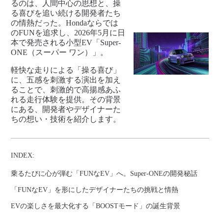
るのは、人間中心の思想と、操
る喜びを追い続ける開発者たち
の情熱だった。Hondaならでは
のFUNを追求し、2026年5月に日
本で発売される小型EV「Super-
ONE（スーパー ワン）」。
軽快な走りによる「操る喜び」
に、五感を刺激する演出を加え
ることで、刺激的で高揚感あふ
れる走行体験を提供。その背景
にある、開発者やデザイナーた
ちの想い・技術を紹介します。
INDEX:
乗るたびに心が弾む「FUNなEV」へ。Super-ONEの開発秘話
「FUNなEV」を形にしたデザイナーたちの挑戦と情熱
EVの楽しさを最大化する「BOOSTモード」の誕生背景