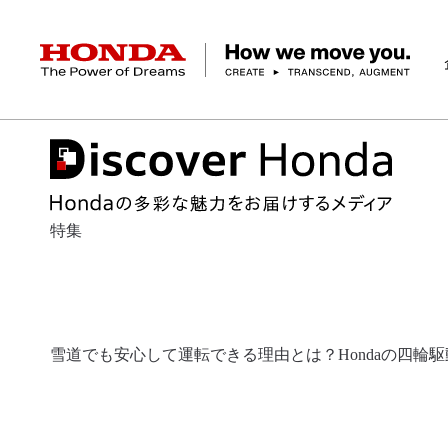
HONDA The Power of Dreams
企業情報 トップ
事業 トップ
テクノロジー/イノベーション トップ
サステナビリティ トップ
投資家情報 トップ
ニュースルーム
Discover Honda
社長メッセージ
クルマ
研究開発
ESGレポート
経営方針
ニュースルーム
Discover Honda
バイク
テクノロジー
IR資料室
Honda Report
経営方針
パワープロダクツ
財務・業績情報
デザイン
会社概要
環境
オープンイノベーショ
マリン
社会
株式・債券情報
ヒストリー
その他事
ガバナン
コ
特集
雪道でも安心して運転できる理由とは？Hondaの四輪