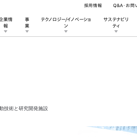
採用情報
Q&A・お問
企業情
事
テクノロジー/イノベーショ
サステナビリ
報
業
ン
ティ
ン
業
ス
ーポレートブランド
IRカレンダー
安全への取り組み
個人投資家の皆様へ
企業スポーツ
品質への取り組み
モータースポーツ
Honda Report
駆動技術と研究開発施設