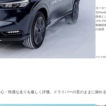
モータ
るHon
技術と
それぞ
制御技
の採用
クルマ
202
心・快適な走りを厳しく評価。ドライバーの意のままに操れるH