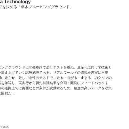
a Technology
品を決める「栃木プルービンググラウンド」
ビンググラウンドは開発車両で走行テストを重ね、量産化に向けて技術と
を鍛え上げていく試験施設である。リアルワールドの環境を忠実に再現
際に走らせ、厳しい条件のテストで、走る・曲がる・止まる、のクルマの
能を確認し、実走行から得た検証結果を企画・開発にフィードバックす
際の道路上では路面などの条件が変動するため、精度の高いデータを収集
は困難だ…
4.08.26