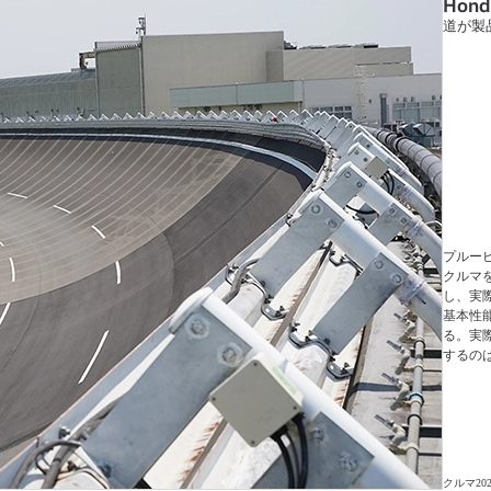
Hond
道が製
プルー
クルマ
し、実
基本性
る。実
するの
クルマ
202