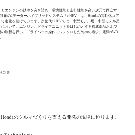
ーとエンジンの効率を突き詰め、環境性能と走行性能を高い次元で両立す
da独創の2モーターハイブリッドシステム「e:HEV」は、Hondaの電動化コア
して進化を続けています。次世代e:HEVでは、小型モデル用・中型モデル用
れにおいて、エンジン、ドライブユニットをはじめとする構成部品および
術の刷新を行い、ドライバーの操作にシンクロした制御の追求、電動AWD
…
4.03.25
ondaのクルマづくりを支える開発の現場に迫ります。