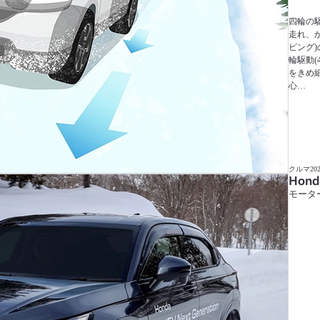
四輪の
走れ、か
ビング)
輪駆動
をきめ
心…
クルマ
202
Hond
モータ