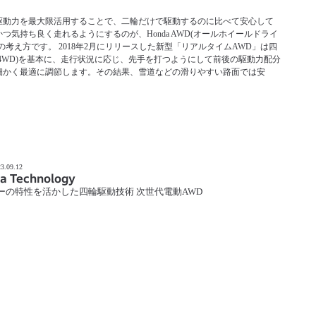
駆動力を最大限活用することで、二輪だけで駆動するのに比べて安心して
つ気持ち良く走れるようにするのが、Honda AWD(オールホイールドライ
の考え方です。 2018年2月にリリースした新型「リアルタイムAWD」は四
(4WD)を基本に、走行状況に応じ、先手を打つようにして前後の駆動力配分
細かく最適に調節します。その結果、雪道などの滑りやすい路面では安
3.09.12
a Technology
ーの特性を活かした四輪駆動技術 次世代電動AWD