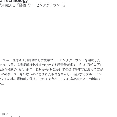
a Technology
品を鍛える「鷹栖プルービンググラウンド」
aは1990年、北海道上川郡鷹栖町に鷹栖プルービンググラウンドを開設した。
の北に位置する鷹栖町は北海道のなかでも積雪量が多く、冬は−20℃以下に
もある極寒の地だ。例年、11月から4月にかけてのほぼ半年間に渡って雪が
この冬季テストを行なうのに恵まれた条件を生かし、新設するプルービン
ウンドの地に鷹栖町を選択。それまで点在していた寒冷地テストの機能を
た…
4.09.25