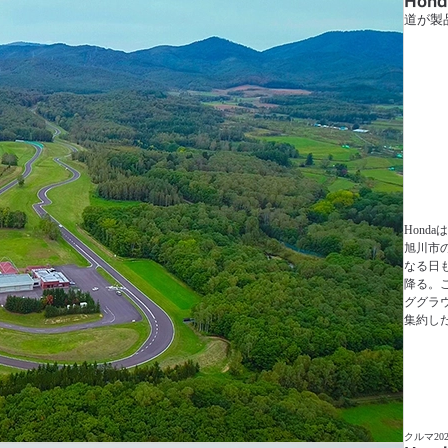
Hond
道が製
Hond
旭川市
なる日
降る。
ググラ
集約し
クルマ
202