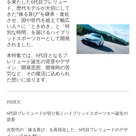
を果たした6代目プレリュー
ド。歴代モデルが大切にして
きた“操る喜び”を継承・進化
させ、国や世代を超えて幅広
い人々に「ときめき」と「特
別な時間」を届けるハイブリ
ッドスポーツカーとして開発
されました。
本特集では、6代目となるプ
レリュード誕生の背景やデザ
イン、開発思想、開発時の苦
労など、その復活に込められ
た想いに迫ります。
INDEX:
6代目プレリュードが切り拓くハイブリッドスポーツカー誕生の
背景
次世代の「操る喜び」を具現化した、6代目プレリュードのデザ