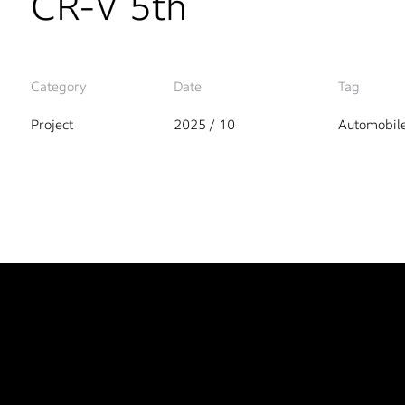
CR-V 5th
Category
Date
Tag
Project
2025 / 10
Automobil