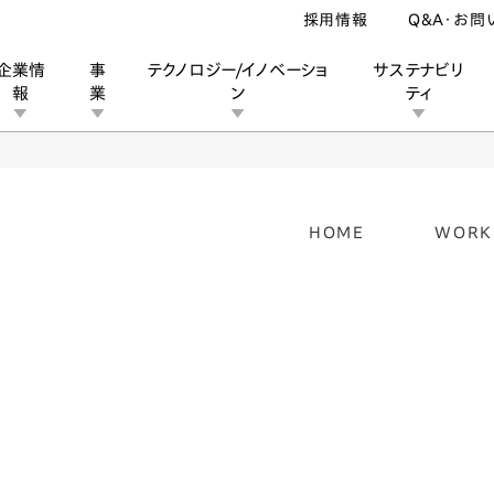
採用情報
Q&A・お問
企業情
事
テクノロジー/イノベーショ
サステナビリ
報
業
ン
ティ
ン
CR-V 5th
HOME
WORK
ン
業
ス
ーポレートブランド
IRカレンダー
安全への取り組み
個人投資家の皆様へ
企業スポーツ
品質への取り組み
モータースポーツ
Honda Report