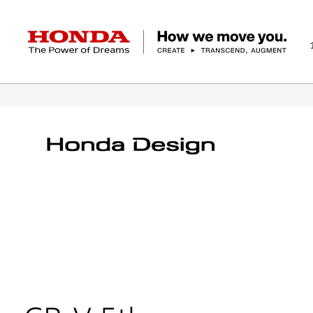
HONDA The Power of Dreams
ホーム
テクノロジー/イノベーション
デザイ
企業情報 トップ
事業 トップ
テクノロジー/イノベーション トップ
サステナビリティ トップ
投資家情報 トップ
ニュースルーム
Discover Honda
社長メッセージ
クルマ
研究開発
ESGレポート
経営方針
ニュースルーム
Discover Honda
バイク
テクノロジー
IR資料室
Honda Report
経営方針
パワープロダクツ
財務・業績情報
デザイン
会社概要
環境
オープンイノベーショ
マリン
社会
株式・債券情報
ヒストリー
その他事
ガバナン
コ