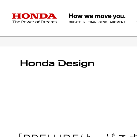
HONDA The Power of Dreams
ホーム
テクノロジー/イノベーション
デザイ
企業情報 トップ
事業 トップ
テクノロジー/イノベーション トップ
サステナビリティ トップ
投資家情報 トップ
ニュースルーム
Discover Honda
社長メッセージ
クルマ
研究開発
ESGレポート
経営方針
ニュースルーム
Discover Honda
バイク
テクノロジー
IR資料室
Honda Report
経営方針
パワープロダクツ
財務・業績情報
デザイン
会社概要
環境
オープンイノベーショ
マリン
社会
株式・債券情報
ヒストリー
その他事
ガバナン
コ