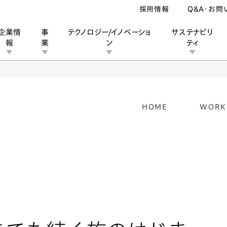
採用情報
Q&A・お問
企業情
事
テクノロジー/イノベーショ
サステナビリ
報
業
ン
ティ
ン
2025年プレリュードのラッピングデザイナーインタビュー
HOME
WORK
ン
業
ス
ーポレートブランド
IRカレンダー
安全への取り組み
個人投資家の皆様へ
企業スポーツ
品質への取り組み
モータースポーツ
Honda Report