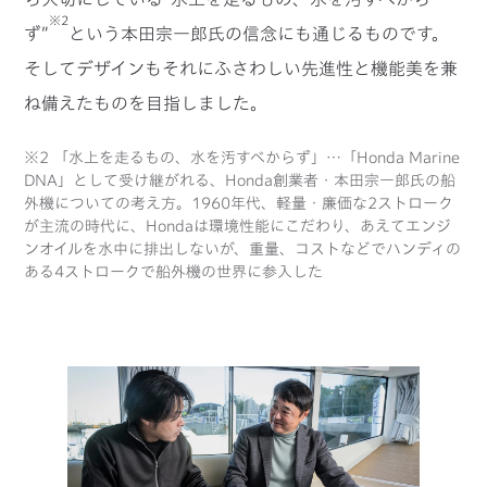
※2
ず”
という本田宗一郎氏の信念にも通じるものです。
そしてデザインもそれにふさわしい先進性と機能美を兼
ね備えたものを目指しました。
※2 「水上を走るもの、水を汚すべからず」…「Honda Marine
DNA」として受け継がれる、Honda創業者・本田宗一郎氏の船
外機についての考え方。1960年代、軽量・廉価な2ストローク
が主流の時代に、Hondaは環境性能にこだわり、あえてエンジ
ンオイルを水中に排出しないが、重量、コストなどでハンディの
ある4ストロークで船外機の世界に参入した