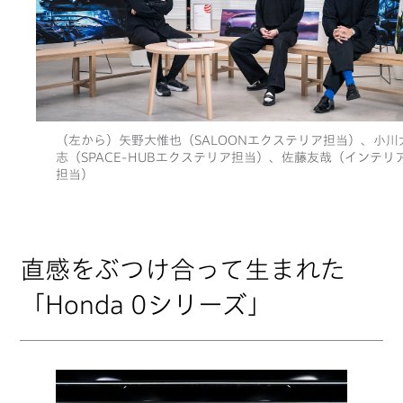
（左から）矢野大惟也（SALOONエクステリア担当）、小川
志（SPACE-HUBエクステリア担当）、佐藤友哉（インテリ
担当）
直感をぶつけ合って生まれた
「Honda 0シリーズ」