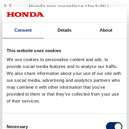
5.3 Honda non garantisce che tutti i
Servizi forniti attraverso l’App siano adatti o
sicuri per l’uso in tutte le circostanze, o leciti in
Consent
Details
About
tutti i Paesi. Lei accetta la responsabilità di un
utilizzo sicuro dell’App e dei Servizi e si impegna
ad avvalersi in ogni momento di una
This website uses cookies
competenza e una capacità di giudizio
We use cookies to personalise content and ads, to
ragionevole quando utilizza l’App e i Servizi.
provide social media features and to analyse our traffic.
We also share information about your use of our site with
5.4 Quando utilizza l’App e i Servizi deve
our social media, advertising and analytics partners who
assicurarsi di obbedire, seguire e rispettare tutte
may combine it with other information that you’ve
provided to them or that they’ve collected from your use
le leggi e i regolamenti applicabili in materia di
of their services.
circolazione stradale. Lei riconosce e si impegna
a:
Consent
5.4.1 utilizzare i comandi remoti
Necessary
Selection