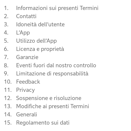
1.
Informazioni sui presenti Termini
2.
Contatti
3.
Idoneità dell’utente
4.
L’App
5.
Utilizzo dell’App
6.
Licenza e proprietà
7.
Garanzie
8.
Eventi fuori dal nostro controllo
9.
Limitazione di responsabilità
10.
Feedback
11.
Privacy
12.
Sospensione e risoluzione
13.
Modifiche ai presenti Termini
14.
Generali
15.
Regolamento sui dati