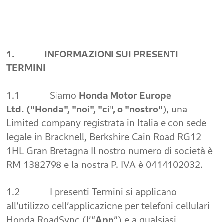
1. INFORMAZIONI SUI PRESENTI
TERMINI
1.1 Siamo
Honda Motor Europe
Ltd.
("Honda", "noi", "ci", o "nostro"
), una
Limited company registrata in Italia e con sede
legale in Bracknell, Berkshire Cain Road RG12
1HL Gran Bretagna Il nostro numero di società è
RM 1382798 e la nostra P. IVA è 0414102032.
1.2 I presenti Termini si applicano
all’utilizzo dell’applicazione per telefoni cellulari
Honda RoadSync (l’“
App
”) e a qualsiasi