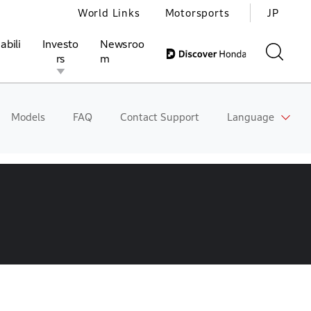
World Links
Motorsports
JP
abili
Investo
Newsroo
rs
m
Models
FAQ
Contact Support
Language
ivities
l Investors
Motorsports
Honda Report