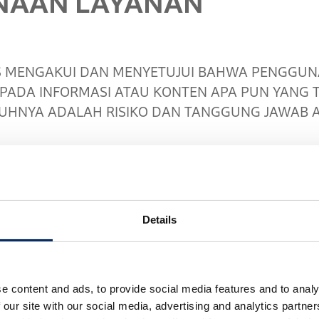
AAN LAYANAN
MENGAKUI DAN MENYETUJUI BAHWA PENGGUN
ADA INFORMASI ATAU KONTEN APA PUN YANG T
UHNYA ADALAH RISIKO DAN TANGGUNG JAWAB AN
ayanan, atau informasi atau konten apa pun yang
s pada, data peta, lalu lintas, dan petunjuk arah; “
Details
enarnya berbeda dari Konten. Anda harus mengaku
 informasi yang diberikan di jalan, seperti petunj
pembatasan jalur, blokade jalan, rambu lalu lintas, l
e content and ads, to provide social media features and to analy
 Anda harus menggunakan Layanan atau Konten atas p
 our site with our social media, advertising and analytics partn
wab setiap saat atas perilaku Anda dan konsekuens