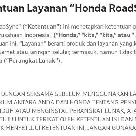
ntuan Layanan “Honda Road
oadSync”
(“Ketentuan”
) ini menetapkan ketentuan
rusahaan Indonesia]
(“Honda,” “kita,” “kita,” atau “
an ini, “Layanan” berarti produk dan layanan yang
ternet atau jaringan seluler, termasuk, namun tidak 
ya
(“Perangkat Lunak”
).
I DENGAN SEKSAMA SEBELUM MENGGUNAKAN LA
UKUM ANTARA ANDA DAN HONDA TENTANG PEN
DUH ATAU MENGINSTAL PERANGKAT LUNAK, A
TUJU UNTUK TERIKAT OLEH KETENTUAN INI DAN
AK MENYETUJUI KETENTUAN INI, JANGAN GUNAKA