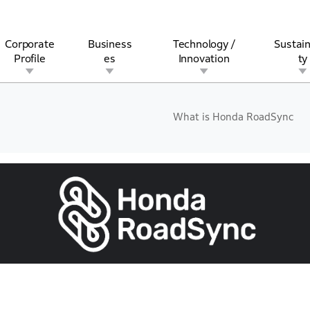
Corporate
Business
Technology /
Sustain
Profile
es
Innovation
ty
What is Honda RoadSync
rview
l
rine
Stock and Bond Information
Open Innovation
Governance
Other Businesses
History
Corporate Brand
Safety
Quality
IR Calendar
Corporate Sports Act
For Individua