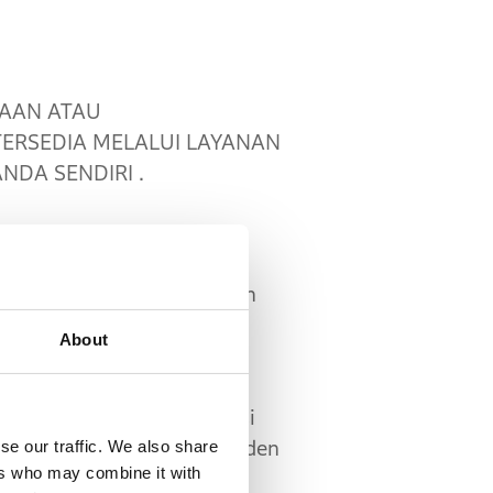
AAN ATAU
ERSEDIA MELALUI LAYANAN
DA SENDIRI .
 tersedia melalui Layanan
Isi”), Anda mungkin
About
i bahwa Konten tidak
uk arah perjalanan,
ampu lalu lintas, instruksi
se our traffic. We also share
enilaian Anda yang independen
ers who may combine it with
inya.