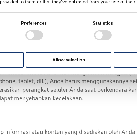
 provided to them or that they’ve collected from your use of their
Preferences
Statistics
gikuti dan mematuhi semua kondisi jalan sebenar
ainnya, serta instruksi polisi dan pemerintah lainn
ntarmuka yang memungkinkan Anda mengoperasika
 perintah suara dan gerakan jari yang disederhanaka
Allow selection
 jawab sepenuhnya untuk mengevaluasi apakah pen
am situasi tersebut. Untuk menghindari keraguan, 
phone, tablet, dll.), Anda harus menggunakannya se
rasikan perangkat seluler Anda saat berkendara ka
. dapat menyebabkan kecelakaan.
formasi atau konten yang disediakan oleh Anda at