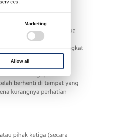
 services.
Marketing
nya, lalu lintas dan semua
ya. Misalnya, meskipun
n perangkat tempat Perangkat
n saat mengemudikan
Allow all
ggunaan Layanan tersebut
saat Anda mengoperasikan
telah berhenti di tempat yang
rena kurangnya perhatian
au pihak ketiga (secara