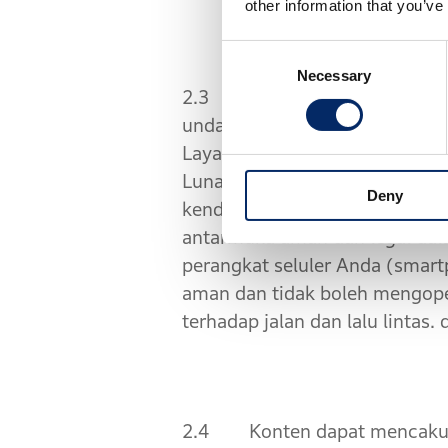
other information that you’ve
Consent
Necessary
Selection
2.3 Anda harus mematuhi, men
undang-undang dan peraturan l
Layanan dapat menyediakan a
Lunak telah diinstal, melalui
Deny
kendaraan, Anda bertanggung
antarmuka aman dan legal dal
perangkat seluler Anda (smart
aman dan tidak boleh mengope
terhadap jalan dan lalu lintas
2.4 Konten dapat mencakup in