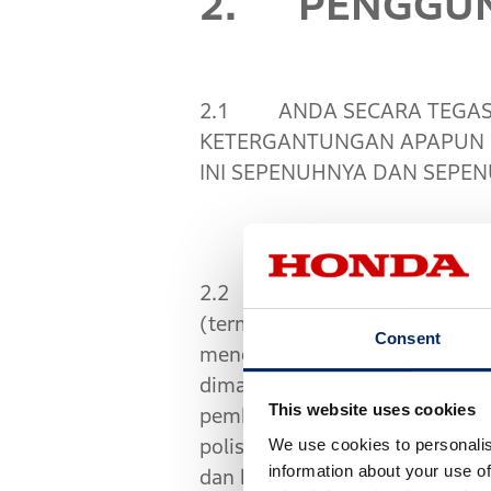
2. PENGGUN
2.1 ANDA SECARA TEGAS 
KETERGANTUNGAN APAPUN P
INI SEPENUHNYA DAN SEPEN
2.2 Saat Anda menggunakan L
(termasuk, namun tidak terbata
Consent
menemukan bahwa kondisi seb
dimaksudkan untuk menggantikan
This website uses cookies
pembatasan berdasarkan waktu, 
We use cookies to personalis
polisi, dll. Oleh karena itu,
information about your use of
dan baik. Anda bertanggung ja