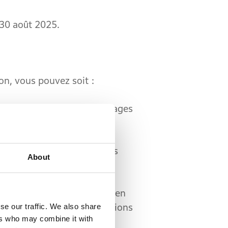
 30 août 2025.
n, vous pouvez soit :
du site web de Honda ("Pages
i sont disponibles sur les
About
oir en droit, par exemple en
se our traffic. We also share
 Hamon". Pour des informations
ers who may combine it with
de la consommation et de la