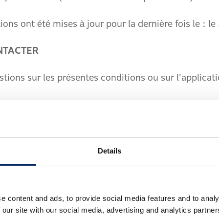
ont été mises à jour pour la dernière fois le : le
TACTER
s sur les présentes conditions ou sur l'applicatio
es questions fréquemment posées et des réponses 
bal.honda/en/voice-control-system/EN/faq.html] ; et
sant les méthodes de contact et les coordonnées qu
Details
é communiquées par Honda.
onditions n'affecte les droits que vous pouvez av
e content and ads, to provide social media features and to analy
s droits des consommateurs, également appelée "Loi
 our site with our social media, advertising and analytics partn
 consultez la Direction Générale de la Concurrence, 