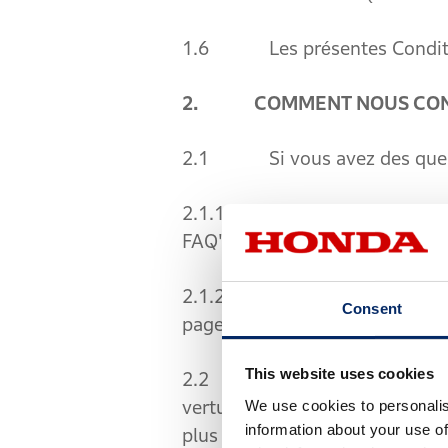
1.6 Les présentes Conditions 
2. COMMENT NOUS CON
2.1 Si vous avez des question
2.1.1 Consulter la section d
FAQ") à l'adresse [https://glo
2.1.2 Nous contacter en utili
Consent
pages FAQ ou qui vous ont ét
This website uses cookies
2.2 Rien dans les présentes c
We use cookies to personalis
vertu de la loi de 2014 sur le
information about your use of
plus détaillées sur vos droits,