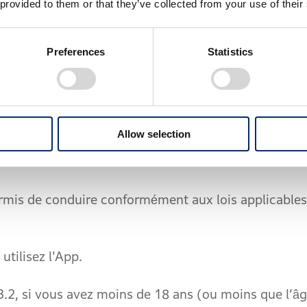
 provided to them or that they’ve collected from your use of their
RF) ou Appelez au 3939.
ILISATEURS
Preferences
Statistics
ment domiciliés en France sont éligibles et peuvent
Allow selection
pplication, vous devez avoir au moins l’âge minimu
mis de conduire conformément aux lois applicables 
tilisez l'App.
 si vous avez moins de 18 ans (ou moins que l’âge