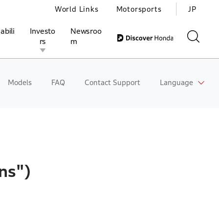
World Links
Motorsports
JP
abili
Investo
Newsroo
rs
m
Models
FAQ
Contact Support
Language
ivities
l Investors
Motorsports
Honda Report
ns")