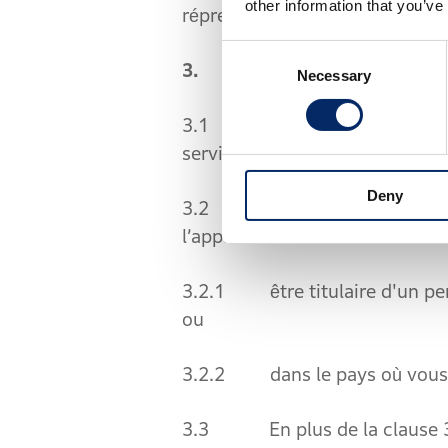
other information that you’ve
répression des fraudes (DGCC
Consent
3. L'ÉLIGIBILITÉ DES UT
Necessary
Selection
3.1 Seuls les résidents légale
services.
Deny
3.2 Pour pouvoir utiliser l’a
l’application :
3.2.1 être titulaire d'un per
ou
3.2.2 dans le pays où vous u
3.3 En plus de la clause 3.2,