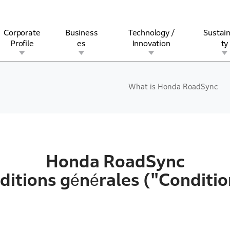
Corporate
Business
Technology /
Sustain
Profile
es
Innovation
ty
What is Honda RoadSync
rview
l
rine
Stock and Bond Information
Open Innovation
Governance
Other Businesses
History
Corporate Brand
Safety
Quality
IR Calendar
Corporate Sports Act
For Individua
Honda RoadSync
ditions générales ("Conditio