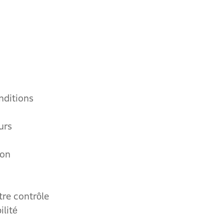
nditions
eurs
ion
re contrôle
ilité