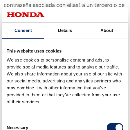
contraseña asociada con ellas) a un tercero o de
otra manera permitir que un tercero use las
cuentas;
Consent
Details
About
(iv) mover, descompilar, aplicar ingeniería
inversa, desensamblar el Software, cualquier
This website uses cookies
mecanismo de gestión de derechos digitales,
We use cookies to personalise content and ads, to
dispositivo u otra medida de protección de
provide social media features and to analyse our traffic.
contenido o control de acceso incorporada a los
We also share information about your use of our site with
Servicios;
our social media, advertising and analytics partners who
may combine it with other information that you’ve
(v) eludir, modificar, derrotar, alterar o
provided to them or that they’ve collected from your use
eludir cualquiera de las funciones o protecciones
of their services.
de los Servicios;
Consent
(vi) acceder, monitorear o copiar cualquier
Necessary
Selection