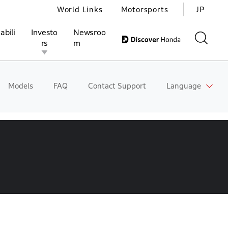
World Links
Motorsports
JP
abili
Investo
Newsroo
rs
m
Models
FAQ
Contact Support
Language
ivities
l Investors
Motorsports
Honda Report