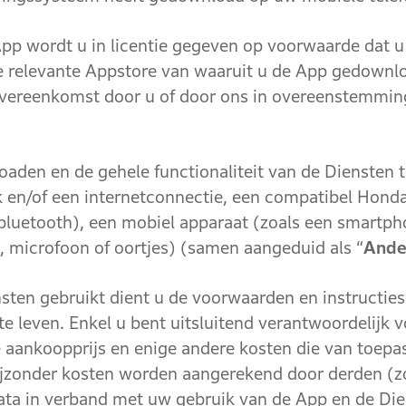
ordt u in licentie gegeven op voorwaarde dat u de
e relevante Appstore van waaruit u de App gedownloa
vereenkomst door u of door ons in overeenstemming
en de gehele functionaliteit van de Diensten te 
 en/of een internetconnectie, een compatibel Honda 
 bluetooth), een mobiel apparaat (zoals een smartpho
, microfoon of oortjes) (samen aangeduid als “
Ande
 gebruikt dient u de voorwaarden en instructies d
te leven. Enkel u bent uitsluitend verantwoordelijk
 aankoopprijs en enige andere kosten die van toepa
bijzonder kosten worden aangerekend door derden (z
ata in verband met uw gebruik van de App en de Dien