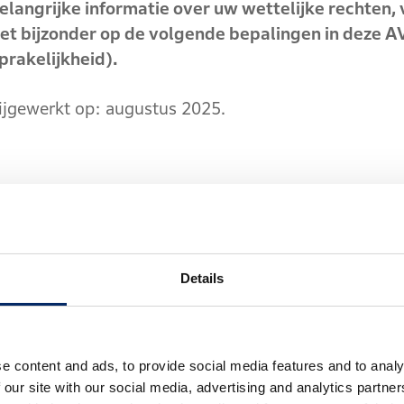
langrijke informatie over uw wettelijke rechten, 
et bijzonder op de volgende bepalingen in deze AV:
prakelijkheid).
gewerkt op: augustus 2025.
ver deze AV of de App kan u:
stelde vragen en antwoorden op de Honda-website 
Details
voice-control-system/EN/faq.html]; en
ia de contactmogelijkheden en contactgegevens di
r kennis zijn gegeven door Honda.
e content and ads, to provide social media features and to analy
 our site with our social media, advertising and analytics partn