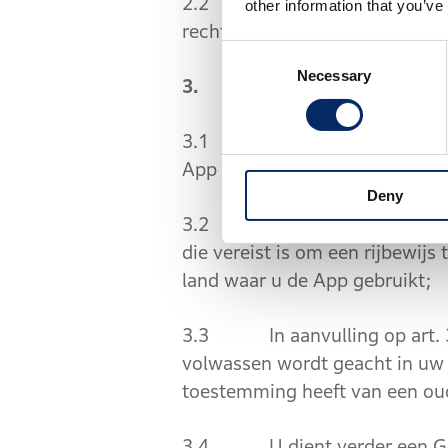
2.2 Deze AV doen geen afbreu
other information that you’ve
recht van uw verblijfplaats, 
Consent
Necessary
Selection
3. Gebruiksvoorwaarde
3.1 Enkel personen met een w
App en de Diensten.
Deny
3.2 Om de App en de Diensten
die vereist is om een rijbewijs
land waar u de App gebruikt;
3.3 In aanvulling op art. 3.2,
volwassen wordt geacht in uw l
toestemming heeft van een ou
3.4 U dient verder een Goog