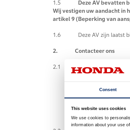
1.5
Deze AV bevatten be
Wij vestigen uw aandacht in h
artikel 9 (Beperking van aans
1.6 Deze AV zijn laatst bij
2. Contacteer ons
2.1 Indien u vragen heeft o
2.1.1 De sectie vaak ge
Consent
[https://global.honda/en/
2.1.2 Ons contacteren v
This website uses cookies
Pagina of anders aan u te
We use cookies to personalis
information about your use of