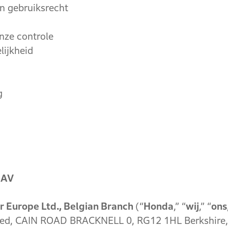
en gebruiksrecht
nze controle
lijkheid
g
 AV
 Europe Ltd., Belgian Branch
(“
Honda
,” “
wij
,” “
ons
ted, CAIN ROAD BRACKNELL 0, RG12 1HL Berkshire,