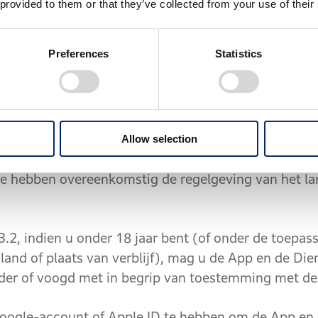
k aan de wettelijke rechten die u heeft ingevol
 provided to them or that they’ve collected from your use of their
zoals de toepasselijke consumentenwetgeving.
Preferences
Statistics
n
ettelijk verblijfrecht in België of Luxemburg k
Allow selection
 te gebruiken moet u verder minstens de wettelij
 te hebben overeenkomstig de regelgeving van het lan
 indien u onder 18 jaar bent (of onder de toepasse
and of plaats van verblijf), mag u de App en de Die
der of voogd met in begrip van toestemming met de
le-account of Apple ID te hebben om de App en 