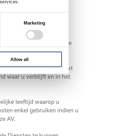
ge het dwingend nationaal
 services.
Marketing
unnen gebruik maken van de
Allow all
ke leeftijd hebben bereikt
d waar u verblijft en in het
lijke leeftijd waarop u
nsten enkel gebruiken indien u
ze AV.
de Diensten te kunnen