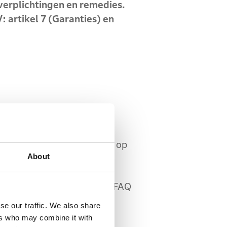
verplichtingen en remedies.
 artikel 7 (Garanties) en
bekijken ("
FAQ Pagina
") op
About
e beschikbaar zijn op de FAQ
se our traffic. We also share
ers who may combine it with