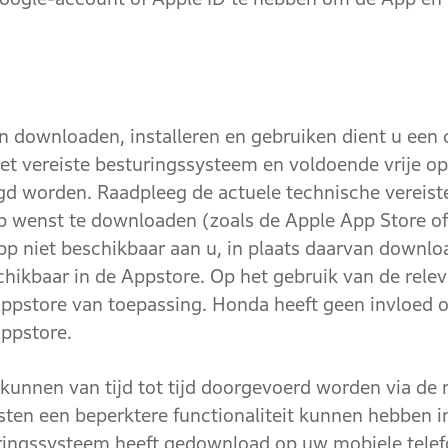
nloaden, installeren en gebruiken dient u een c
t vereiste besturingssysteem en voldoende vrije op
zigd worden. Raadpleeg de actuele technische vereiste
p wenst te downloaden (zoals de Apple App Store of
App niet beschikbaar aan u, in plaats daarvan downlo
chikbaar in de Appstore. Op het gebruik van de relev
pstore van toepassing. Honda heeft geen invloed op
ppstore.
n van tijd tot tijd doorgevoerd worden via de re
ten een beperktere functionaliteit kunnen hebben i
uringssysteem heeft gedownload op uw mobiele tele