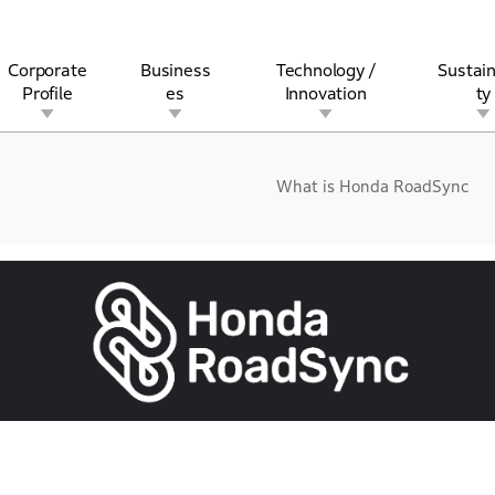
Corporate
Business
Technology /
Sustain
Profile
es
Innovation
ty
What is Honda RoadSync
rview
l
rine
Stock and Bond Information
Open Innovation
Governance
Other Businesses
History
Corporate Brand
Safety
Quality
IR Calendar
Corporate Sports Act
For Individua