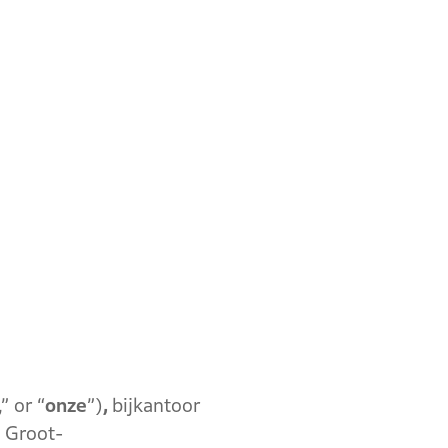
,” or “
onze
”)
,
bijkantoor
 Groot-