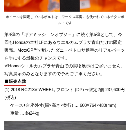
ホイールを固定しているボルトは、ワークス車両にも使われているチタンボ
ルトです
第4弾の「ギアミッションオブジェ」に続く第5弾として、今
回もHondaの本社1Fにあるウエルカムプラザ青山だけの限定
販売。MotoGP™で戦ったダニ・ペドロサ選手のリアルパーツ
を手にする最後のチャンスです。
※Hondaウエルカムプラザ青山での実物展示はございません。
写真展示のみとなりますので予めご了承ください。
■販売点数
(1) 2018 RC213V WHEEL, フロント (DP) ⇒限定2個 237,600円
(税込)
ケース+台座外寸(幅×高さ×奥行) … 600×764×480(mm)
重量 … 約24kg