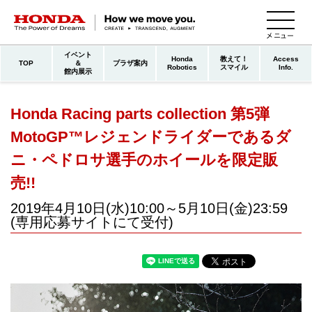
HONDA The Power of Dreams
イベント
Honda
教えて！
Access
TOP
＆
プラザ案内
Robotics
スマイル
Info.
館内展示
Honda Racing parts collection 第5弾
MotoGP™レジェンドライダーであるダ
ニ・ペドロサ選手のホイールを限定販
売!!
2019年4月10日(水)10:00～5月10日(金)23:59
(専用応募サイトにて受付)