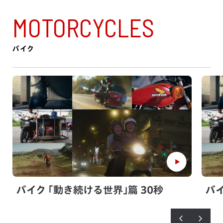
MOTORCYCLES
バイク
バイク ｢動き続ける世界｣篇 30秒
バイ