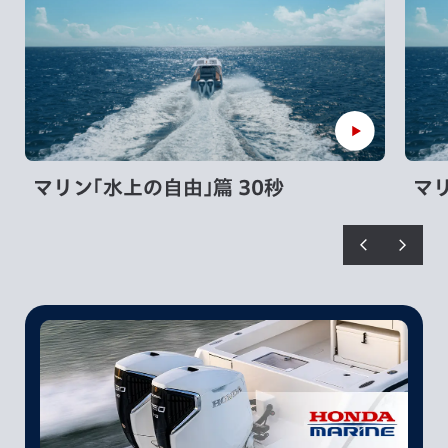
マリン｢水上の自由｣篇 30秒
マリ