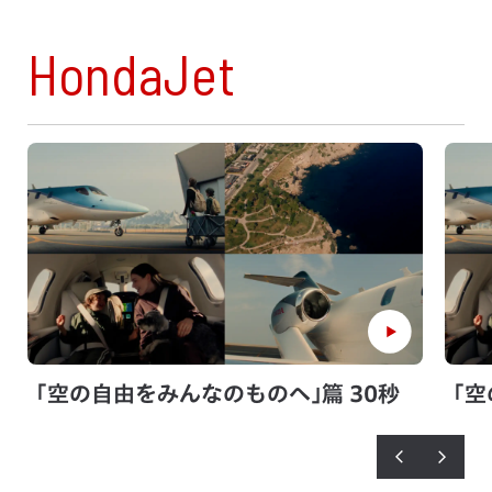
HondaJet
｢空の自由をみんなのものへ｣篇 30秒
｢空