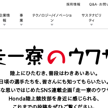
採用情報
Q&A・お問
企業情
事
テクノロジー/イノベーショ
サステナビリ
報
業
ン
ティ
Hondaの挑戦
トピックス
チーム
ン
業
ス
ーポレートブランド
IRカレンダー
安全への取り組み
個人投資家の皆様へ
企業スポーツ
品質への取り組み
モータースポーツ
Honda Report
陸上にひたむき、普段はわきあいあい。
日頃の選手たちを、皆さんにも知ってもらいたい
んな思いではじめたSNS連載企画
「走一寮のウワ
Honda陸上競技部を身近に感じられる、
これまでの投稿をぜひご覧ください。