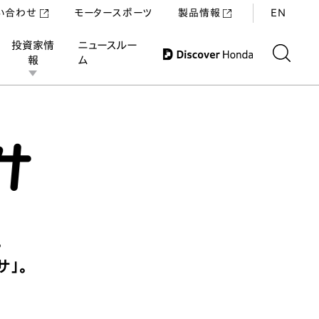
い合わせ
モータースポーツ
製品情報
EN
投資家情
ニュースルー
報
ム
紹介
スポンサードアスリート
協賛大会
。
サ」。