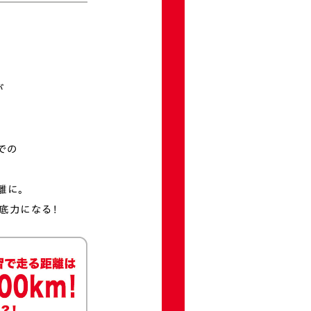
が
での
離に。
底力になる！