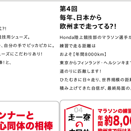
第4回
毎年、日本から
欧州まで走ってる？！
？！
技用シューズ。
Honda陸上競技部のマラソン選手
を、自分の手で
ピッカピカに。
練習で走る距離は
ューズにこだわりあり！
およそ【年間8000km】
！と、
東京からフィンランド・ヘルシンキま
道のりに匹敵します！
ひたむきに日々走り、世界規模の距
積み上げてきた自信が、最終局面の