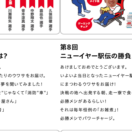
第8回
は？
ニューイヤー駅伝の勝負
。
あけましておめでとうございます。
たりのウワサをお届け。
いよいよ当日となったニューイヤー
夢を聞いてみました！
にまつわるウワサをお届け！
"じゃなくて「消防"⾞"」
決戦の地へ出発する朝、走一寮で食
う屋さん」
必勝メシがあるらしい！
者」
それは毎年恒例の「お雑煮」！
必勝メシでパワーチャージ。