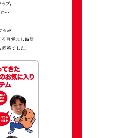
ップ。
うか…
ア
ぐるみ
てる⽬覚まし時計
る回答でした。