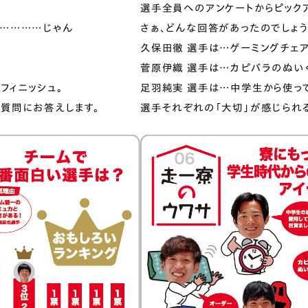
選⼿全員へのアンケートからピックア
……………じゃん
さぁ、どんな回答があったのでしょ
久保田徹 選⼿は…ゲーミングチェ
菅原伊織 選⼿は…カピバラのぬい
フィニッシュ。
足羽純実 選⼿は…中学⽣から使っ
質問にお答えします。
選⼿それぞれの「⼤切」が感じられ