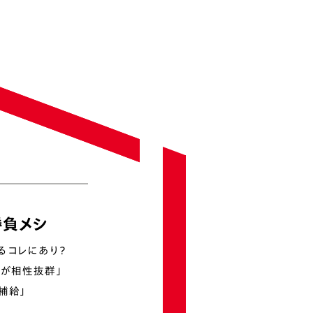
勝負メシ
るコレにあり？
油が相性抜群」
補給」
！