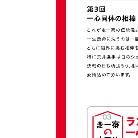
第3回
一心同体の相棒
これが走一寮の伝統儀式
一生懸命に洗うのは…競
ともに限界に挑む相棒
特に荒井選手は白の
シ
決戦の日も頑張ろう、相棒
愛情込めて労います。