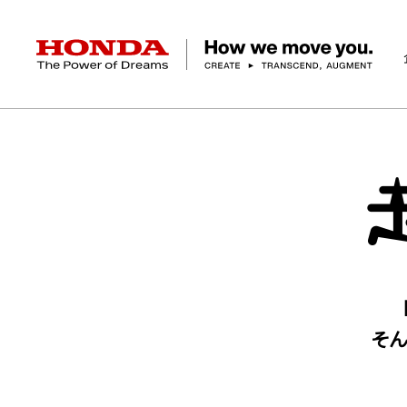
HONDA The Power of Dreams
企業情報 トップ
事業 トップ
テクノロジー/イノベーション トップ
サステナビリティ トップ
投資家情報 トップ
ニュースルーム
Discover Honda
社長メッセージ
クルマ
研究開発
ESGレポート
経営方針
ニュースルーム
Discover Honda
バイク
テクノロジー
IR資料室
Honda Report
経営方針
パワープロダクツ
財務・業績情報
デザイン
会社概要
環境
オープンイノベーショ
マリン
社会
株式・債券情報
ヒストリー
その他事
ガバナン
コ
そ