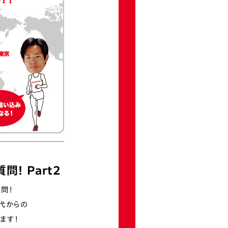
！ Part2
問！
代からの
ます！