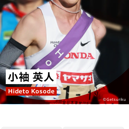
小袖 英人
Hideto Kosode
©Getsuriku