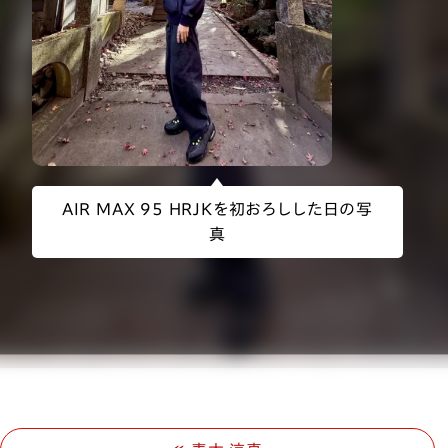
AIR MAX 95 HRJKを初おろしした日の写
真