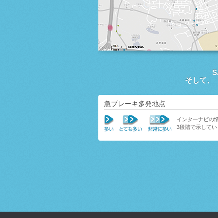
そして、
急ブレーキ多発地点
インターナビの
3段階で示してい