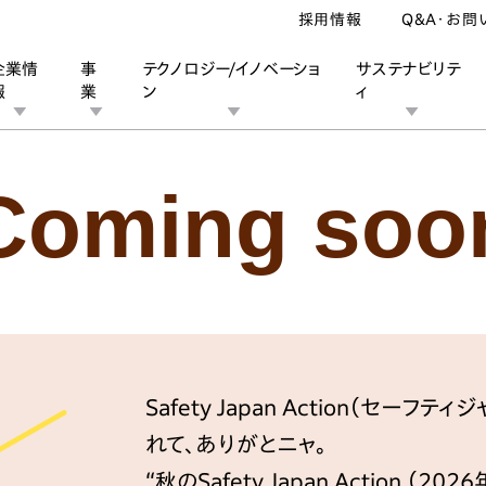
採用情報
Q&A・お問
企業情
事
テクノロジー/イノベーショ
サステナビリテ
報
業
ン
ィ
運転者の皆さまへ
高齢者の交通安全
指導者
Coming soo
ン
業
ス
ーポレートブランド
IRカレンダー
安全への取り組み
個人投資家の皆様へ
企業スポーツ
品質への取り組み
モータースポーツ
Honda Report
Safety Japan Action（セー
れて、ありがとニャ。
“秋のSafety Japan Action （