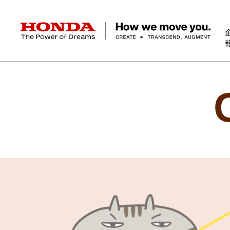
HONDA The Power of Dreams
こどもの交通安全
TOP
企業情報 トップ
事業 トップ
テクノロジー/イノベーション トップ
サステナビリティ トップ
投資家情報 トップ
ニュースルーム
Discover Honda
社長メッセージ
クルマ
研究開発
ESGレポート
経営方針
ニュースルーム
Discover Honda
バイク
テクノロジー
IR資料室
Honda Report
経営方針
パワープロダクツ
財務・業績情報
デザイン
会社概要
環境
オープンイノベーショ
マリン
社会
株式・債券情報
ヒストリー
その他事
ガバナン
コ