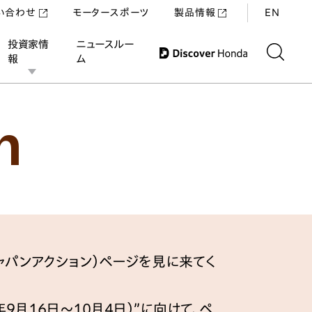
い合わせ
モータースポーツ
製品情報
EN
投資家情
ニュースルー
報
ム
の皆さまへ
発行物・動画・教育機器・支援
n
フティジャパンアクション）ページを見に来てく
2026年9月16日～10月4日）”に向けて、ペ