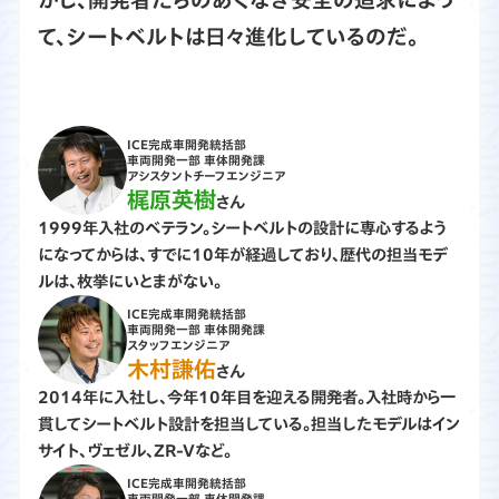
て、シートベルトは日々進化しているのだ。
ICE完成車開発統括部
車両開発一部 車体開発課
アシスタントチーフエンジニア
梶原英樹
さん
1999年入社のベテラン。シートベルトの設計に専心するよう
になってからは、すでに10年が経過しており、歴代の担当モデ
ルは、枚挙にいとまがない。
ICE完成車開発統括部
車両開発一部 車体開発課
スタッフエンジニア
木村謙佑
さん
2014年に入社し、今年10年目を迎える開発者。入社時から一
貫してシートベルト設計を担当している。担当したモデルはイン
サイト、ヴェゼル、ZR-Vなど。
ICE完成車開発統括部
車両開発一部 車体開発課