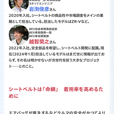
スタッフエンジニア
渕俊彦
さん
2020年入社。シートベルトの商品性や市場調査をメインの業
務として担当している。担当したモデルはZR-Vなど。
BEV完成車開発統括部
BEV車両開発一部
BEV車体開発課
越智奨之
さん
2022年入社。安全部品を希望し、シートベルト開発に配属。現
在（2024年1月）担当しているモデルはまだ世に情報が出てお
らず、その名は明かせないが次世代を担う大きなプロジェク
ト……とのこと。
シートベルトは「命綱」 着用率を高めるた
めに
エアバッグが普及するなどクルマの安全がかつてより