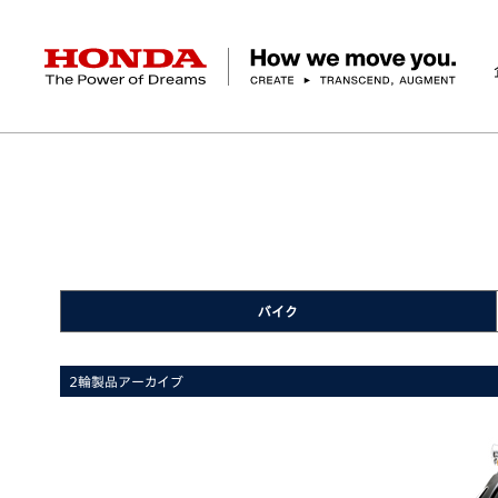
HONDA The Power of Dreams
ニュースルーム
製品アーカイブ
JOKER
ジョ
企業情報 トップ
事業 トップ
テクノロジー/イノベーション トップ
サステナビリティ トップ
投資家情報 トップ
ニュースルーム
Discover Honda
社長メッセージ
クルマ
研究開発
ESGレポート
経営方針
ニュースルーム
Discover Honda
バイク
テクノロジー
IR資料室
Honda Report
経営方針
パワープロダクツ
財務・業績情報
デザイン
会社概要
環境
オープンイノベーショ
マリン
社会
株式・債券情報
ヒストリー
その他事
ガバナン
コ
バイク
2輪製品アーカイブ