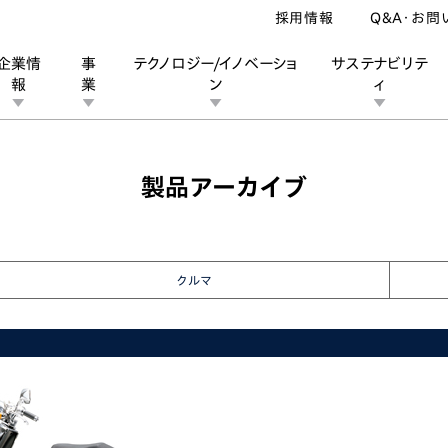
採用情報
Q&A・お問
企業情
事
テクノロジー/イノベーショ
サステナビリテ
報
業
ン
ィ
ーカー
製品アーカイブ
ン
業
ス
ーポレートブランド
IRカレンダー
安全への取り組み
個人投資家の皆様へ
企業スポーツ
品質への取り組み
モータースポーツ
Honda Report
クルマ