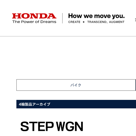
HONDA The Power of Dreams
ニュースルーム
製品アーカイブ
ステップ ワゴン
企業情報 トップ
事業 トップ
テクノロジー/イノベーション トップ
サステナビリティ トップ
投資家情報 トップ
ニュースルーム
Discover Honda
社長メッセージ
クルマ
研究開発
ESGレポート
経営方針
ニュースルーム
Discover Honda
バイク
テクノロジー
IR資料室
Honda Report
経営方針
パワープロダクツ
財務・業績情報
デザイン
会社概要
環境
オープンイノベーショ
マリン
社会
株式・債券情報
ヒストリー
その他事
ガバナン
コ
バイク
4輪製品アーカイブ