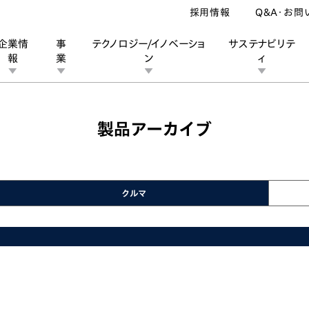
採用情報
Q&A・お問
企業情
事
テクノロジー/イノベーショ
サステナビリテ
報
業
ン
ィ
製品アーカイブ
ン
業
ス
ーポレートブランド
IRカレンダー
安全への取り組み
個人投資家の皆様へ
企業スポーツ
品質への取り組み
モータースポーツ
Honda Report
クルマ