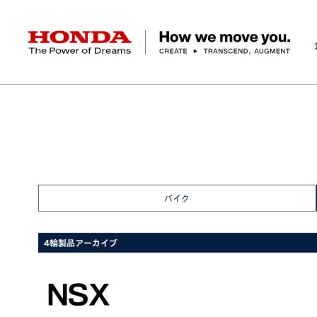
HONDA The Power of Dreams
ニュースルーム
製品アーカイブ
NSX
企業情報 トップ
事業 トップ
テクノロジー/イノベーション トップ
サステナビリティ トップ
投資家情報 トップ
ニュースルーム
Discover Honda
社長メッセージ
クルマ
研究開発
ESGレポート
経営方針
ニュースルーム
Discover Honda
バイク
テクノロジー
IR資料室
Honda Report
経営方針
パワープロダクツ
財務・業績情報
デザイン
会社概要
環境
オープンイノベーショ
マリン
社会
株式・債券情報
ヒストリー
その他事
ガバナン
コ
バイク
4輪製品アーカイブ