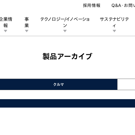
採用情報
Q&A・お問
企業情
事
テクノロジー/イノベーショ
サステナビリテ
報
業
ン
ィ
製品アーカイブ
ン
業
ス
ーポレートブランド
IRカレンダー
安全への取り組み
個人投資家の皆様へ
企業スポーツ
品質への取り組み
モータースポーツ
Honda Report
クルマ