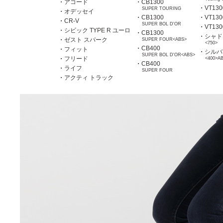
・
アコード
・
CB1300
・
VT13
SUPER TOURING
・
オデッセイ
・
CB1300
・
VT13
・
CR-V
SUPER BOL D'OR
・
VT13
・
シビック TYPE R ユーロ
・
CB1300
・
シャド
・
ゼスト スパーク
SUPER FOUR<ABS>
<750>
・
CB400
・
フィット
・
シルバ
SUPER BOL D'OR<ABS>
・
フリード
<400>A
・
CB400
・
ライフ
SUPER FOUR
・
アクティ トラック