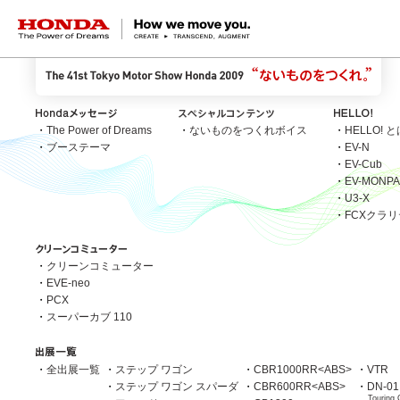
HONDA The Power of Dreams
・
The Power of Dreams
・
ないものをつくれボイス
・
HELLO! 
・
ブーステーマ
・
EV-N
・
EV-Cub
・
EV-MONPA
・
U3-X
・
FCXクラ
・
クリーンコミューター
・
EVE-neo
・
PCX
・
スーパーカブ 110
・
全出展一覧
・
ステップ ワゴン
・
CBR1000RR<ABS>
・
VTR
・
ステップ ワゴン スパーダ
・
CBR600RR<ABS>
・
DN-01
Touring 