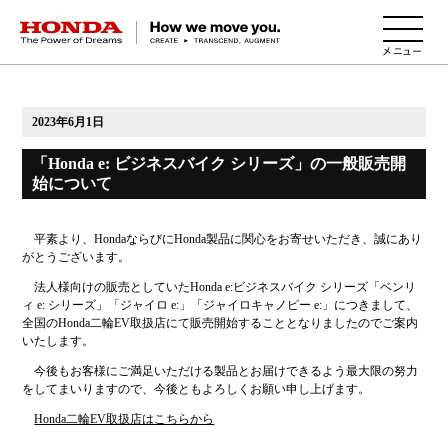
HONDA The Power of Dreams
2023年6月1日
「Honda e: ビジネスバイク シリーズ」の一般販売開
始について
平素より、HondaならびにHonda製品に関心をお寄せいただき、誠にあり
がとうございます。
法人様向けの販売としていたHonda e:ビジネスバイク シリーズ「ベンリ
ィ e: シリーズ」「ジャイロ e:」「ジャイロキャノピー e:」につきまして、
全国のHonda二輪EV取扱店にて販売開始することとなりましたのでご案内
いたします。
今後もお客様にご満足いただける製品とお届けできるよう最大限の努力
をしてまいりますので、今後ともよろしくお願い申し上げます。
Honda二輪EV取扱店はこちらから